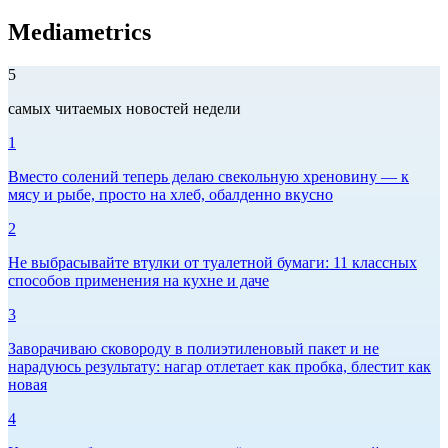
Mediametrics
5
самых читаемых новостей недели
1
Вместо солений теперь делаю свекольную хреновину — к
мясу и рыбе, просто на хлеб, обалденно вкусно
2
Не выбрасывайте втулки от туалетной бумаги: 11 классных
способов применения на кухне и даче
3
Заворачиваю сковороду в полиэтиленовый пакет и не
нарадуюсь результату: нагар отлетает как пробка, блестит как
новая
4