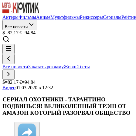
Актеры
Фильмы
Аниме
Мультфильмы
Режиссеры
Сериалы
Рейти
Все новости
$=
82,17
|
€=
94,84
Все новости
Заказать рекламу
Жизнь
Тесты
$=
82,17
|
€=
94,84
Видео
01.03.2020 в 12:32
СЕРИАЛ ОХОТНИКИ - ТАРАНТИНО
ПОДВИНЬСЯ! ВЕЛИКОЛЕПНЫЙ ТРЭШ ОТ
АМАЗОН КОТОРЫЙ РАЗОРВАЛ ОБЩЕСТВО