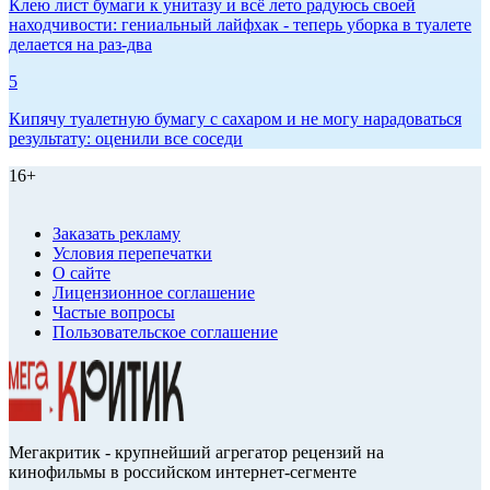
Клею лист бумаги к унитазу и всё лето радуюсь своей
находчивости: гениальный лайфхак - теперь уборка в туалете
делается на раз-два
5
Кипячу туалетную бумагу с сахаром и не могу нарадоваться
результату: оценили все соседи
16+
Заказать рекламу
Условия перепечатки
О сайте
Лицензионное соглашение
Частые вопросы
Пользовательское соглашение
Мегакритик - крупнейший агрегатор рецензий на
кинофильмы в российском интернет-сегменте