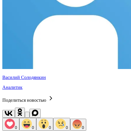
Василий Солодянкин
Аналитик
Поделиться новостью
0
0
0
0
0