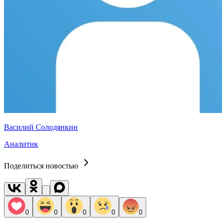
Василий Солодянкин
Аналитик
Поделиться новостью
0
0
0
0
0