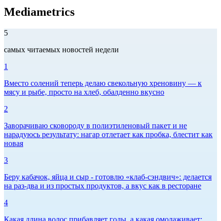
Mediametrics
5
самых читаемых новостей недели
1
Вместо солений теперь делаю свекольную хреновину — к
мясу и рыбе, просто на хлеб, обалденно вкусно
2
Заворачиваю сковороду в полиэтиленовый пакет и не
нарадуюсь результату: нагар отлетает как пробка, блестит как
новая
3
Беру кабачок, яйца и сыр - готовлю «клаб-сэндвич»: делается
на раз-два и из простых продуктов, а вкус как в ресторане
4
Какая длина волос прибавляет годы, а какая омолаживает: