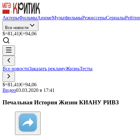
Актеры
Фильмы
Аниме
Мультфильмы
Режиссеры
Сериалы
Рейти
Все новости
$=
81,41
|
€=
94,06
Все новости
Заказать рекламу
Жизнь
Тесты
$=
81,41
|
€=
94,06
Видео
03.03.2020 в 17:41
Печальная История Жизни КИАНУ РИВЗ