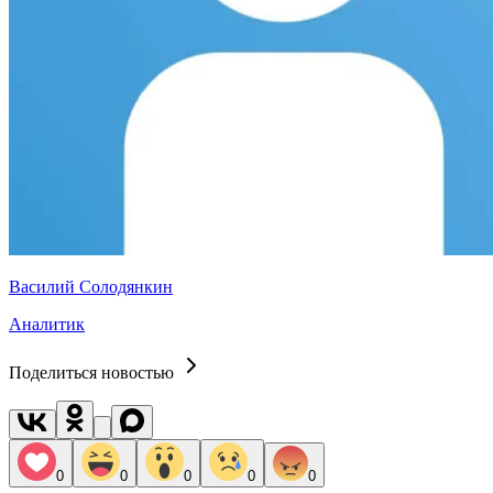
Василий Солодянкин
Аналитик
Поделиться новостью
0
0
0
0
0