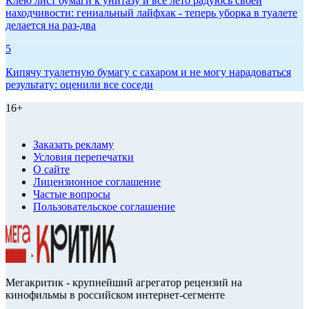
Клею лист бумаги к унитазу и всё лето радуюсь своей
находчивости: гениальный лайфхак - теперь уборка в туалете
делается на раз-два
5
Кипячу туалетную бумагу с сахаром и не могу нарадоваться
результату: оценили все соседи
16+
Заказать рекламу
Условия перепечатки
О сайте
Лицензионное соглашение
Частые вопросы
Пользовательское соглашение
Мегакритик - крупнейший агрегатор рецензий на
кинофильмы в российском интернет-сегменте