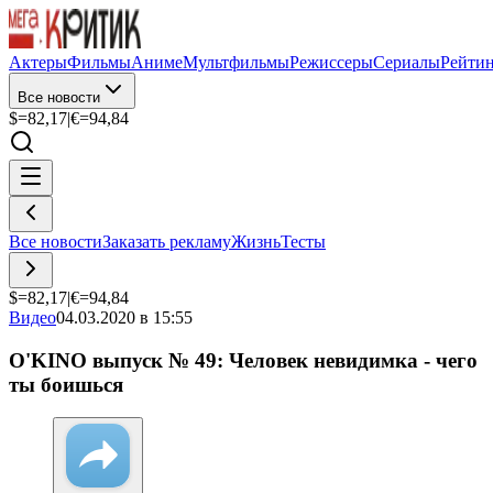
Актеры
Фильмы
Аниме
Мультфильмы
Режиссеры
Сериалы
Рейти
Все новости
$=
82,17
|
€=
94,84
Все новости
Заказать рекламу
Жизнь
Тесты
$=
82,17
|
€=
94,84
Видео
04.03.2020 в 15:55
O'KINO выпуск № 49: Человек невидимка - чего
ты боишься