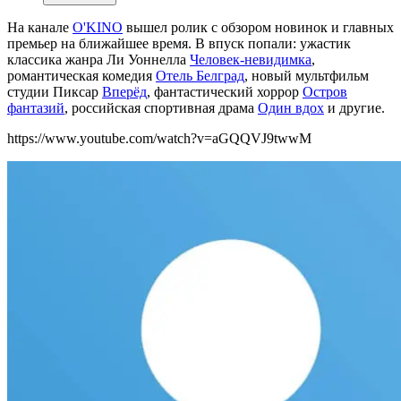
На канале
O'KINO
вышел ролик с обзором новинок и главных
премьер на ближайшее время. В впуск попали: ужастик
классика жанра Ли Уоннелла
Человек-невидимка
,
романтическая комедия
Отель Белград
, новый мультфильм
студии Пиксар
Вперёд
, фантастический хоррор
Остров
фантазий
, российская спортивная драма
Один вдох
и другие.
https://www.youtube.com/watch?v=aGQQVJ9twwM