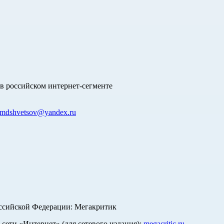
в российском интернет-сегменте
mdshvetsov@yandex.ru
оссийской Федерации: Мегакритик
ети «Интернет» (для сетевого издания):
megacritic.ru