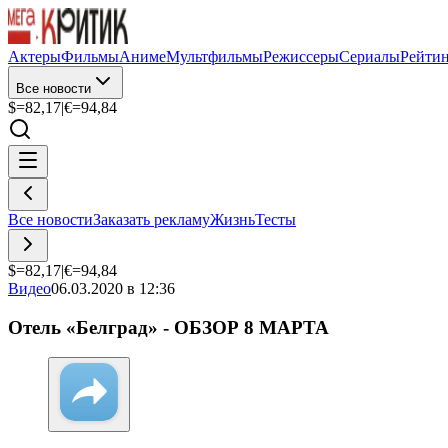
Актеры
Фильмы
Аниме
Мультфильмы
Режиссеры
Сериалы
Рейти
Все новости
$=
82,17
|
€=
94,84
Все новости
Заказать рекламу
Жизнь
Тесты
$=
82,17
|
€=
94,84
Видео
06.03.2020 в 12:36
Отель «Белград» - ОБЗОР 8 МАРТА