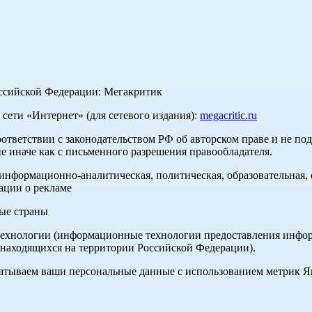
оссийской Федерации: Мегакритик
ети «Интернет» (для сетевого издания):
megacritic.ru
оответствии с законодательством РФ об авторском праве и не по
е иначе как с письменного разрешения правообладателя.
нформационно-аналитическая, политическая, образовательная, с
ации о рекламе
ные страны
хнологии (информационные технологии предоставления информа
 находящихся на территории Российской Федерации).
абатываем ваши персональные данные с использованием метрик 