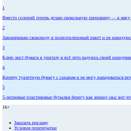
1
Вместо солений теперь делаю свекольную хреновину — к мясу и
2
Заворачиваю сковороду в полиэтиленовый пакет и не нарадуюсь 
3
Клею лист бумаги к унитазу и всё лето радуюсь своей находчиво
4
Кипячу туалетную бумагу с сахаром и не могу нарадоваться рез
5
5-литровые пластиковые бутылки берегу как зеницу ока: вот ч
16+
Заказать рекламу
Условия перепечатки