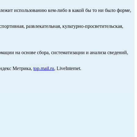
длежит использованию кем-либо в какой бы то ни было форме,
портивная, развлекательная, культурно-просветительская,
ции на основе сбора, систематизации и анализа сведений,
Яндекс Метрика,
top.mail.ru
, LiveInternet.