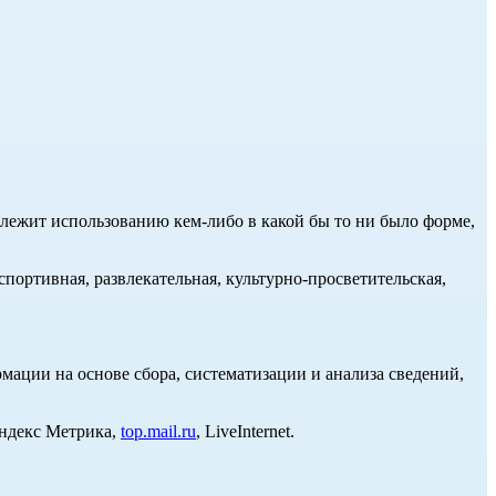
длежит использованию кем-либо в какой бы то ни было форме,
портивная, развлекательная, культурно-просветительская,
ции на основе сбора, систематизации и анализа сведений,
Яндекс Метрика,
top.mail.ru
, LiveInternet.