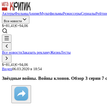
Актеры
Фильмы
Аниме
Мультфильмы
Режиссеры
Сериалы
Рейти
Все новости
$=
81,41
|
€=
94,06
Все новости
Заказать рекламу
Жизнь
Тесты
$=
81,41
|
€=
94,06
Видео
06.03.2020 в 18:54
Звёздные войны. Войны клонов. Обзор 3 серии 7 