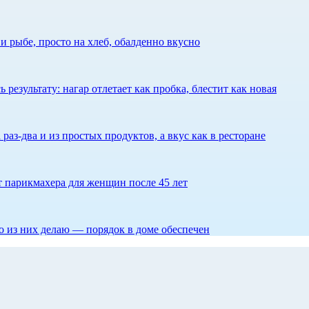
 рыбе, просто на хлеб, обалденно вкусно
результату: нагар отлетает как пробка, блестит как новая
 раз-два и из простых продуктов, а вкус как в ресторане
ет парикмахера для женщин после 45 лет
то из них делаю — порядок в доме обеспечен