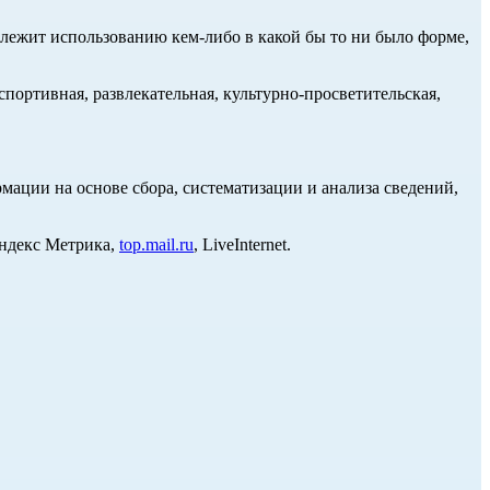
длежит использованию кем-либо в какой бы то ни было форме,
портивная, развлекательная, культурно-просветительская,
ции на основе сбора, систематизации и анализа сведений,
Яндекс Метрика,
top.mail.ru
, LiveInternet.