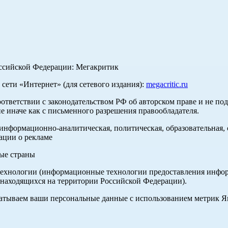
оссийской Федерации: Мегакритик
ети «Интернет» (для сетевого издания):
megacritic.ru
оответствии с законодательством РФ об авторском праве и не по
е иначе как с письменного разрешения правообладателя.
нформационно-аналитическая, политическая, образовательная, с
ации о рекламе
ные страны
хнологии (информационные технологии предоставления информа
 находящихся на территории Российской Федерации).
абатываем ваши персональные данные с использованием метрик 