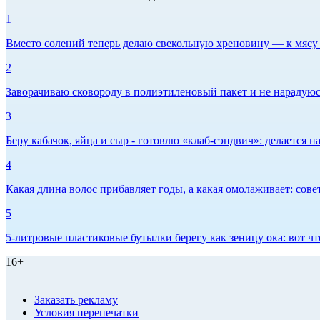
1
Вместо солений теперь делаю свекольную хреновину — к мясу и
2
Заворачиваю сковороду в полиэтиленовый пакет и не нарадуюсь 
3
Беру кабачок, яйца и сыр - готовлю «клаб-сэндвич»: делается на
4
Какая длина волос прибавляет годы, а какая омолаживает: сов
5
5-литровые пластиковые бутылки берегу как зеницу ока: вот ч
16+
Заказать рекламу
Условия перепечатки