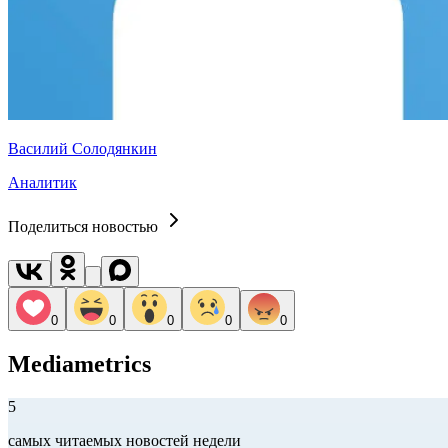
Василий Солодянкин
Аналитик
Поделиться новостью
0
0
0
0
0
Mediametrics
5
самых читаемых новостей недели