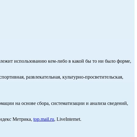
длежит использованию кем-либо в какой бы то ни было форме,
портивная, развлекательная, культурно-просветительская,
ции на основе сбора, систематизации и анализа сведений,
Яндекс Метрика,
top.mail.ru
, LiveInternet.