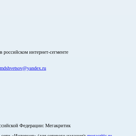
в российском интернет-сегменте
mdshvetsov@yandex.ru
оссийской Федерации: Мегакритик
ети «Интернет» (для сетевого издания):
megacritic.ru