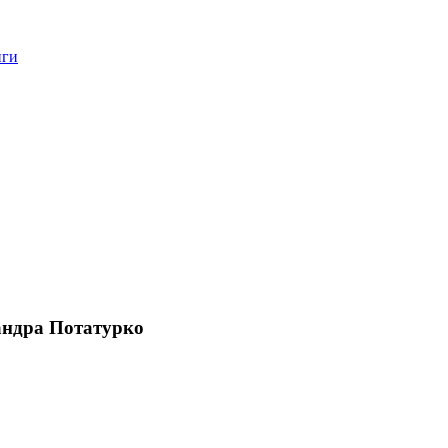
нги
сандра Потатурко