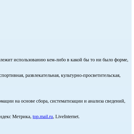
длежит использованию кем-либо в какой бы то ни было форме,
портивная, развлекательная, культурно-просветительская,
ции на основе сбора, систематизации и анализа сведений,
Яндекс Метрика,
top.mail.ru
, LiveInternet.