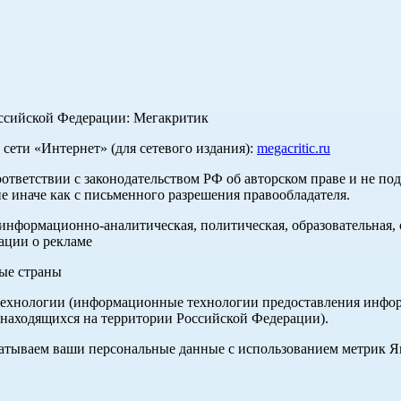
оссийской Федерации: Мегакритик
ети «Интернет» (для сетевого издания):
megacritic.ru
оответствии с законодательством РФ об авторском праве и не по
е иначе как с письменного разрешения правообладателя.
нформационно-аналитическая, политическая, образовательная, с
ации о рекламе
ные страны
хнологии (информационные технологии предоставления информа
 находящихся на территории Российской Федерации).
абатываем ваши персональные данные с использованием метрик 