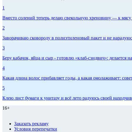
1
Вместо солений теперь делаю свекольную хреновину — к мясу и
2
Заворачиваю сковороду в полиэтиленовый пакет и не нарадуюсь 
3
Беру кабачок, яйца и сыр - готовлю «клаб-сэндвич»: делается на
4
Какая длина волос прибавляет годы, а какая омолаживает: сов
5
Клею лист бумаги к унитазу и всё лето радуюсь своей находчиво
16+
Заказать рекламу
Условия перепечатки