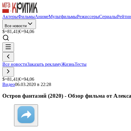
Актеры
Фильмы
Аниме
Мультфильмы
Режиссеры
Сериалы
Рейти
Все новости
$=
81,41
|
€=
94,06
Все новости
Заказать рекламу
Жизнь
Тесты
$=
81,41
|
€=
94,06
Видео
06.03.2020 в 22:28
Остров фантазий (2020) - Обзор фильма от Алек