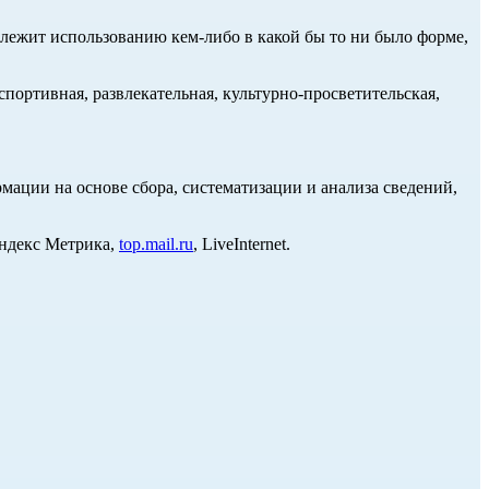
длежит использованию кем-либо в какой бы то ни было форме,
портивная, развлекательная, культурно-просветительская,
ции на основе сбора, систематизации и анализа сведений,
Яндекс Метрика,
top.mail.ru
, LiveInternet.