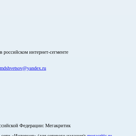
в российском интернет-сегменте
mdshvetsov@yandex.ru
оссийской Федерации: Мегакритик
ети «Интернет» (для сетевого издания):
megacritic.ru