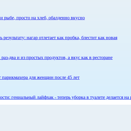
 рыбе, просто на хлеб, обалденно вкусно
результату: нагар отлетает как пробка, блестит как новая
 раз-два и из простых продуктов, а вкус как в ресторане
ет парикмахера для женщин после 45 лет
сти: гениальный лайфхак - теперь уборка в туалете делается на 