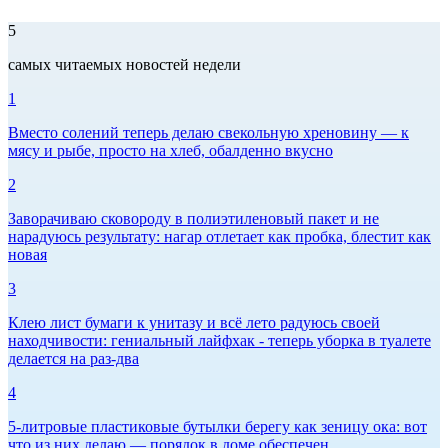
5
самых читаемых новостей недели
1
Вместо солений теперь делаю свекольную хреновину — к
мясу и рыбе, просто на хлеб, обалденно вкусно
2
Заворачиваю сковороду в полиэтиленовый пакет и не
нарадуюсь результату: нагар отлетает как пробка, блестит как
новая
3
Клею лист бумаги к унитазу и всё лето радуюсь своей
находчивости: гениальный лайфхак - теперь уборка в туалете
делается на раз-два
4
5-литровые пластиковые бутылки берегу как зеницу ока: вот
что из них делаю — порядок в доме обеспечен