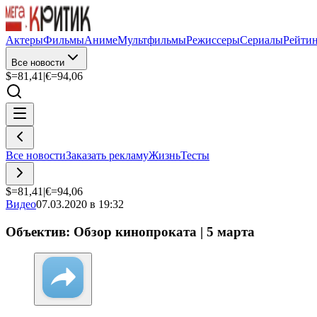
Актеры
Фильмы
Аниме
Мультфильмы
Режиссеры
Сериалы
Рейти
Все новости
$=
81,41
|
€=
94,06
Все новости
Заказать рекламу
Жизнь
Тесты
$=
81,41
|
€=
94,06
Видео
07.03.2020 в 19:32
Объектив: Обзор кинопроката | 5 марта