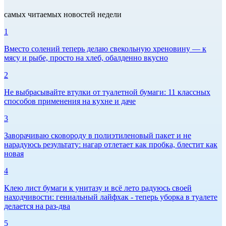
самых читаемых новостей недели
1
Вместо солений теперь делаю свекольную хреновину — к
мясу и рыбе, просто на хлеб, обалденно вкусно
2
Не выбрасывайте втулки от туалетной бумаги: 11 классных
способов применения на кухне и даче
3
Заворачиваю сковороду в полиэтиленовый пакет и не
нарадуюсь результату: нагар отлетает как пробка, блестит как
новая
4
Клею лист бумаги к унитазу и всё лето радуюсь своей
находчивости: гениальный лайфхак - теперь уборка в туалете
делается на раз-два
5