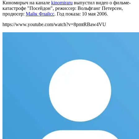
Киномирыч на канале
kinomiraru
выпустил видео о фильме-
катастрофе "Посейдон", р
ежиссер: Вольфганг Петерсен,
продюсер:
Майк Флайсс
. Год показа: 10 мая 2006.
https://www.youtube.com/watch?v=8pmtRBaw4VU