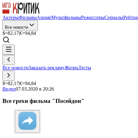
Актеры
Фильмы
Аниме
Мультфильмы
Режиссеры
Сериалы
Рейти
Все новости
$=
82,17
|
€=
94,84
Все новости
Заказать рекламу
Жизнь
Тесты
$=
82,17
|
€=
94,84
Видео
07.03.2020 в 20:26
Все грехи фильма "Посейдон"