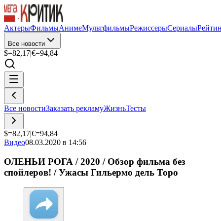
Актеры
Фильмы
Аниме
Мультфильмы
Режиссеры
Сериалы
Рейти
Все новости
$=
82,17
|
€=
94,84
Все новости
Заказать рекламу
Жизнь
Тесты
$=
82,17
|
€=
94,84
Видео
08.03.2020 в 14:56
ОЛЕНЬИ РОГА / 2020 / Обзор фильма без
спойлеров! / Ужасы Гильермо дель Торо