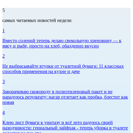
5
самых читаемых новостей недели
1
Вместо солений теперь делаю свекольную хреновину — к
мясу и рыбе, просто на хлеб, обалденно вкусно
2
Не выбрасывайте втулки от туалетной бумаги: 11 классных
способов применения на кухне и даче
3
Заворачиваю сковороду в полиэтиленовый пакет и не
нарадуюсь результату: нагар отлетает как пробка, блестит как
новая
4
Клею лист бумаги к унитазу и всё лето радуюсь своей
находчивости: гениальный лайфхак - теперь уборка в туалете