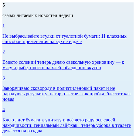
5
самых читаемых новостей недели
1
Не выбрасывайте втулки от туалетной бумаги: 11 классных
способов применения на кухне и даче
2
Вместо солений теперь делаю свекольную хреновину — к
мясу и рыбе, просто на хлеб, обалденно вкусно
3
Заворачиваю сковороду в полиэтиленовый пакет и не
нарадуюсь результату: нагар отлетает как пробка, блестит как
новая
4
Клею лист бумаги к унитазу и всё лето радуюсь своей
находчивости: гениальный лайфхак - теперь уборка в туалете
делается на раз-два