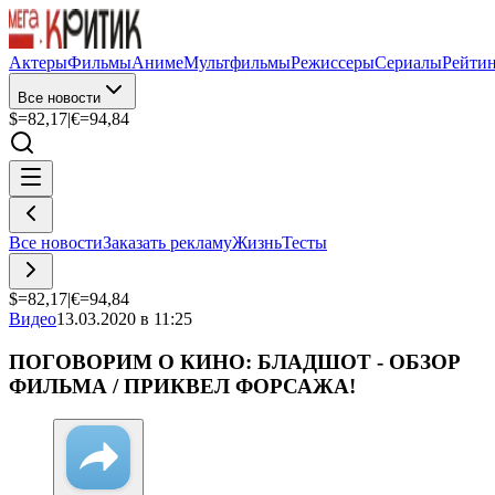
Актеры
Фильмы
Аниме
Мультфильмы
Режиссеры
Сериалы
Рейти
Все новости
$=
82,17
|
€=
94,84
Все новости
Заказать рекламу
Жизнь
Тесты
$=
82,17
|
€=
94,84
Видео
13.03.2020 в 11:25
ПОГОВОРИМ О КИНО: БЛАДШОТ - ОБЗОР
ФИЛЬМА / ПРИКВЕЛ ФОРСАЖА!