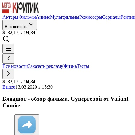
Актеры
Фильмы
Аниме
Мультфильмы
Режиссеры
Сериалы
Рейти
Все новости
$=
82,17
|
€=
94,84
Все новости
Заказать рекламу
Жизнь
Тесты
$=
82,17
|
€=
94,84
Видео
13.03.2020 в 15:30
Бладшот - обзор фильма. Супергерой от Valiant
Comics