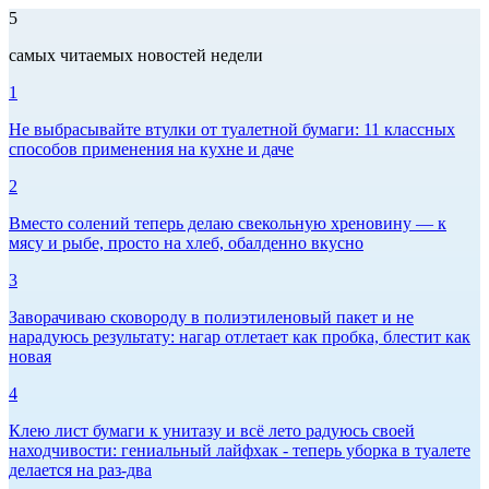
5
самых читаемых новостей недели
1
Не выбрасывайте втулки от туалетной бумаги: 11 классных
способов применения на кухне и даче
2
Вместо солений теперь делаю свекольную хреновину — к
мясу и рыбе, просто на хлеб, обалденно вкусно
3
Заворачиваю сковороду в полиэтиленовый пакет и не
нарадуюсь результату: нагар отлетает как пробка, блестит как
новая
4
Клею лист бумаги к унитазу и всё лето радуюсь своей
находчивости: гениальный лайфхак - теперь уборка в туалете
делается на раз-два