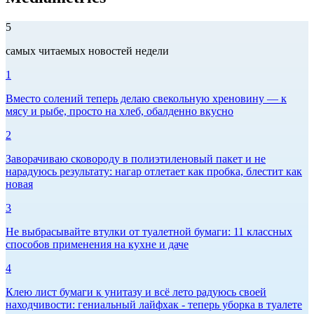
5
самых читаемых новостей недели
1
Вместо солений теперь делаю свекольную хреновину — к
мясу и рыбе, просто на хлеб, обалденно вкусно
2
Заворачиваю сковороду в полиэтиленовый пакет и не
нарадуюсь результату: нагар отлетает как пробка, блестит как
новая
3
Не выбрасывайте втулки от туалетной бумаги: 11 классных
способов применения на кухне и даче
4
Клею лист бумаги к унитазу и всё лето радуюсь своей
находчивости: гениальный лайфхак - теперь уборка в туалете