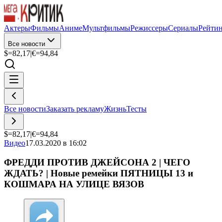
Актеры
Фильмы
Аниме
Мультфильмы
Режиссеры
Сериалы
Рейти
Все новости
$=
82,17
|
€=
94,84
Все новости
Заказать рекламу
Жизнь
Тесты
$=
82,17
|
€=
94,84
Видео
17.03.2020 в 16:02
ФРЕДДИ ПРОТИВ ДЖЕЙСОНА 2 | ЧЕГО
ЖДАТЬ? | Новые ремейки ПЯТНИЦЫ 13 и
КОШМАРА НА УЛИЦЕ ВЯЗОВ