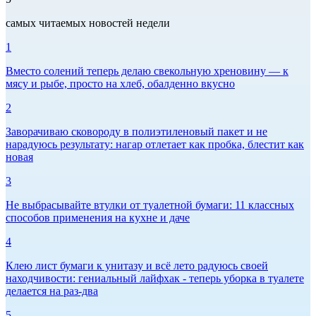
самых читаемых новостей недели
1
Вместо солений теперь делаю свекольную хреновину — к
мясу и рыбе, просто на хлеб, обалденно вкусно
2
Заворачиваю сковороду в полиэтиленовый пакет и не
нарадуюсь результату: нагар отлетает как пробка, блестит как
новая
3
Не выбрасывайте втулки от туалетной бумаги: 11 классных
способов применения на кухне и даче
4
Клею лист бумаги к унитазу и всё лето радуюсь своей
находчивости: гениальный лайфхак - теперь уборка в туалете
делается на раз-два
5