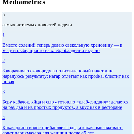
Mediametrics
5
самых читаемых новостей недели
1
Вместо солений теперь делаю свекольную хреновину — к
мясу и рыбе, просто на хлеб, обалденно вкусно
2
Заворачиваю сковороду в полиэтиленовый пакет и не
нарадуюсь результату: нагар отлетает как пробка, блестит как
новая
3
Беру кабачок, яйца и сыр - готовлю «клаб-сэндвич»: делается
на раз-два и из простых продуктов, а вкус как в ресторане
4
Какая длина волос прибавляет годы, а какая омолаживает:
совет парикмахера для женщин после 45 лет