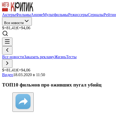
Актеры
Фильмы
Аниме
Мультфильмы
Режиссеры
Сериалы
Рейти
Все новости
$=
81,41
|
€=
94,06
Все новости
Заказать рекламу
Жизнь
Тесты
$=
81,41
|
€=
94,06
Видео
18.03.2020 в 11:50
ТОП10 фильмов про оживших пугал убийц