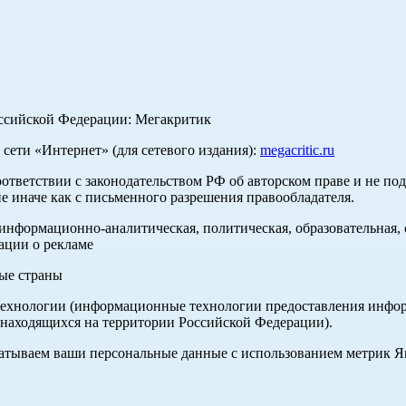
оссийской Федерации: Мегакритик
ети «Интернет» (для сетевого издания):
megacritic.ru
оответствии с законодательством РФ об авторском праве и не по
е иначе как с письменного разрешения правообладателя.
нформационно-аналитическая, политическая, образовательная, с
ации о рекламе
ные страны
хнологии (информационные технологии предоставления информа
 находящихся на территории Российской Федерации).
абатываем ваши персональные данные с использованием метрик 