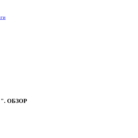
нги
а ". ОБЗОР