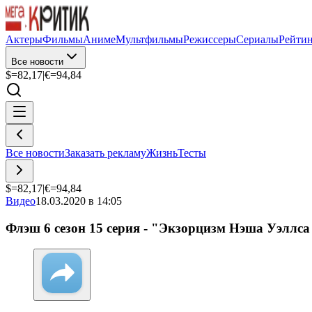
Актеры
Фильмы
Аниме
Мультфильмы
Режиссеры
Сериалы
Рейти
Все новости
$=
82,17
|
€=
94,84
Все новости
Заказать рекламу
Жизнь
Тесты
$=
82,17
|
€=
94,84
Видео
18.03.2020 в 14:05
Флэш 6 сезон 15 серия - "Экзорцизм Нэша Уэллс