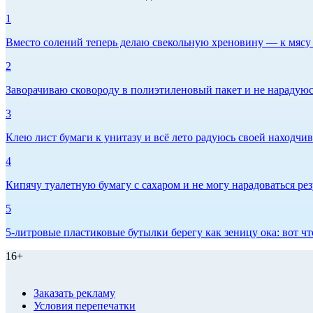
1
Вместо солений теперь делаю свекольную хреновину — к мясу и
2
Заворачиваю сковороду в полиэтиленовый пакет и не нарадуюсь 
3
Клею лист бумаги к унитазу и всё лето радуюсь своей находчиво
4
Кипячу туалетную бумагу с сахаром и не могу нарадоваться рез
5
5-литровые пластиковые бутылки берегу как зеницу ока: вот ч
16+
Заказать рекламу
Условия перепечатки