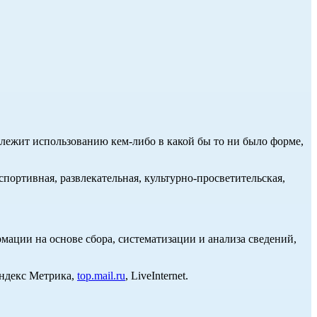
длежит использованию кем-либо в какой бы то ни было форме,
портивная, развлекательная, культурно-просветительская,
ции на основе сбора, систематизации и анализа сведений,
Яндекс Метрика,
top.mail.ru
, LiveInternet.