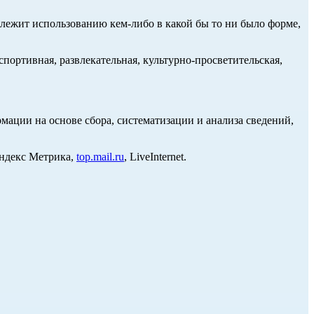
длежит использованию кем-либо в какой бы то ни было форме,
портивная, развлекательная, культурно-просветительская,
ции на основе сбора, систематизации и анализа сведений,
Яндекс Метрика,
top.mail.ru
, LiveInternet.