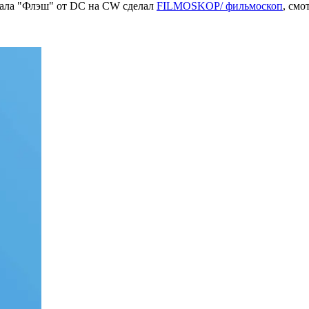
иала "Флэш" от DC на CW сделал
FILMOSKOP/ фильмоскоп
, смо