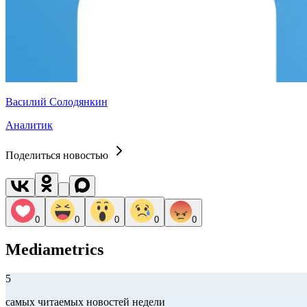
Василий Солодянкин
Аналитик
Поделиться новостью
0
0
0
0
0
Mediametrics
5
самых читаемых новостей недели