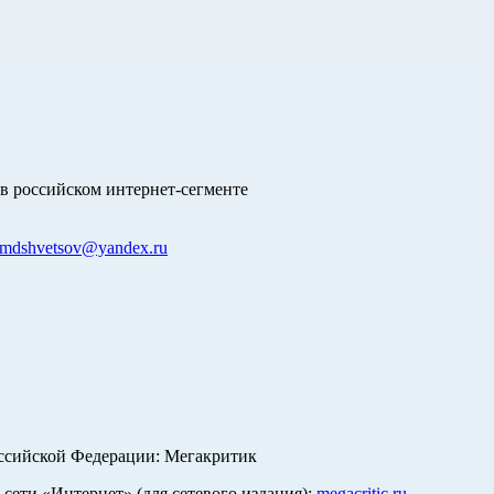
в российском интернет-сегменте
mdshvetsov@yandex.ru
оссийской Федерации: Мегакритик
ети «Интернет» (для сетевого издания):
megacritic.ru