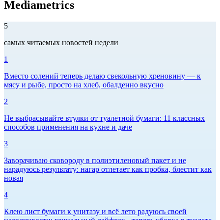
Mediametrics
5
самых читаемых новостей недели
1
Вместо солений теперь делаю свекольную хреновину — к
мясу и рыбе, просто на хлеб, обалденно вкусно
2
Не выбрасывайте втулки от туалетной бумаги: 11 классных
способов применения на кухне и даче
3
Заворачиваю сковороду в полиэтиленовый пакет и не
нарадуюсь результату: нагар отлетает как пробка, блестит как
новая
4
Клею лист бумаги к унитазу и всё лето радуюсь своей