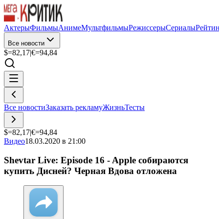
Актеры
Фильмы
Аниме
Мультфильмы
Режиссеры
Сериалы
Рейти
Все новости
$=
82,17
|
€=
94,84
Все новости
Заказать рекламу
Жизнь
Тесты
$=
82,17
|
€=
94,84
Видео
18.03.2020 в 21:00
Shevtar Live: Episode 16 - Apple собираются
купить Дисней? Черная Вдова отложена