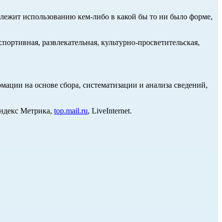
длежит использованию кем-либо в какой бы то ни было форме,
портивная, развлекательная, культурно-просветительская,
ции на основе сбора, систематизации и анализа сведений,
Яндекс Метрика,
top.mail.ru
, LiveInternet.