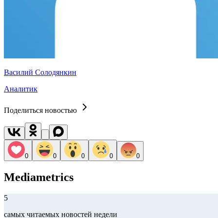
Василий Солодянкин
Аналитик
Поделиться новостью
0
0
0
0
0
Mediametrics
5
самых читаемых новостей недели