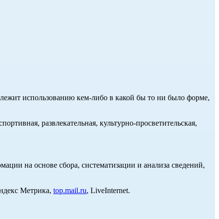
длежит использованию кем-либо в какой бы то ни было форме,
портивная, развлекательная, культурно-просветительская,
ции на основе сбора, систематизации и анализа сведений,
Яндекс Метрика,
top.mail.ru
, LiveInternet.