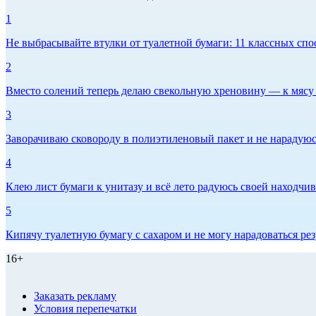
1
Не выбрасывайте втулки от туалетной бумаги: 11 классных спо
2
Вместо солений теперь делаю свекольную хреновину — к мясу и
3
Заворачиваю сковороду в полиэтиленовый пакет и не нарадуюсь 
4
Клею лист бумаги к унитазу и всё лето радуюсь своей находчиво
5
Кипячу туалетную бумагу с сахаром и не могу нарадоваться рез
16+
Заказать рекламу
Условия перепечатки