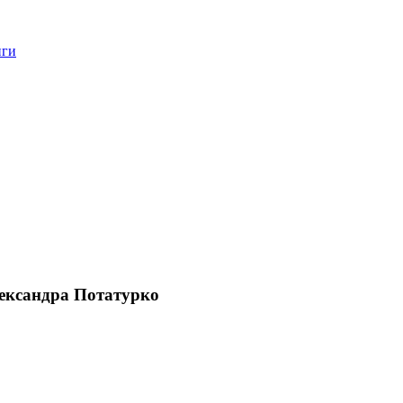
нги
ександра Потатурко