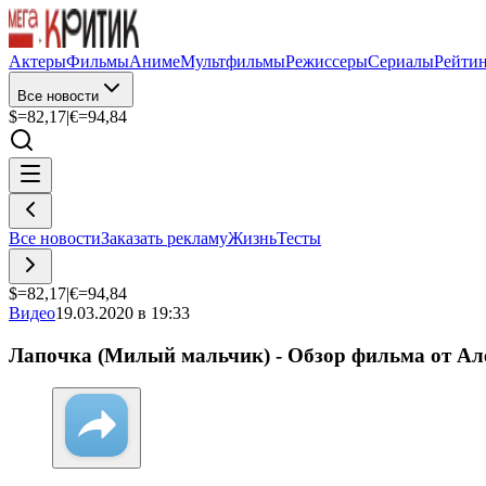
Актеры
Фильмы
Аниме
Мультфильмы
Режиссеры
Сериалы
Рейти
Все новости
$=
82,17
|
€=
94,84
Все новости
Заказать рекламу
Жизнь
Тесты
$=
82,17
|
€=
94,84
Видео
19.03.2020 в 19:33
Лапочка (Милый мальчик) - Обзор фильма от Ал