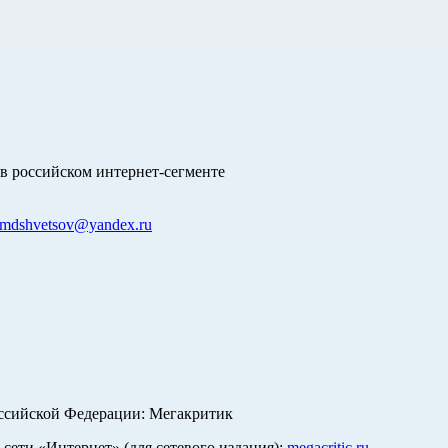
в российском интернет-сегменте
mdshvetsov@yandex.ru
оссийской Федерации: Мегакритик
ети «Интернет» (для сетевого издания):
megacritic.ru