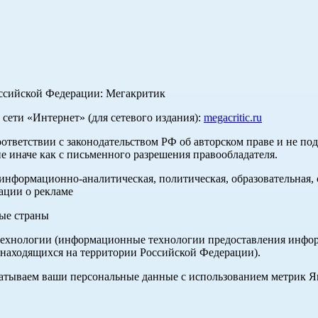
оссийской Федерации: Мегакритик
ети «Интернет» (для сетевого издания):
megacritic.ru
оответствии с законодательством РФ об авторском праве и не по
е иначе как с письменного разрешения правообладателя.
нформационно-аналитическая, политическая, образовательная, с
ации о рекламе
ные страны
хнологии (информационные технологии предоставления информа
 находящихся на территории Российской Федерации).
абатываем ваши персональные данные с использованием метрик 