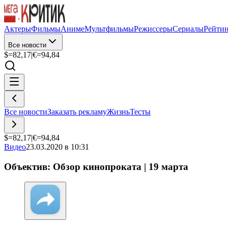
Актеры
Фильмы
Аниме
Мультфильмы
Режиссеры
Сериалы
Рейти
Все новости
$=
82,17
|
€=
94,84
Все новости
Заказать рекламу
Жизнь
Тесты
$=
82,17
|
€=
94,84
Видео
23.03.2020 в 10:31
Объектив: Обзор кинопроката | 19 марта