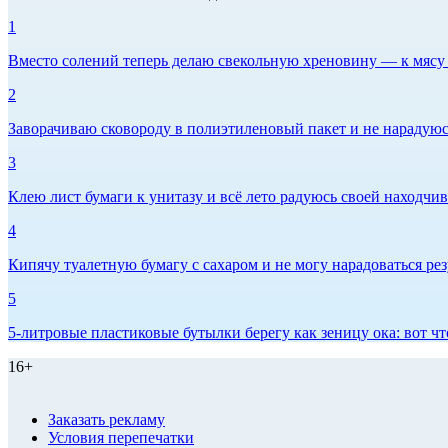
1
Вместо солений теперь делаю свекольную хреновину — к мясу и
2
Заворачиваю сковороду в полиэтиленовый пакет и не нарадуюсь 
3
Клею лист бумаги к унитазу и всё лето радуюсь своей находчиво
4
Кипячу туалетную бумагу с сахаром и не могу нарадоваться рез
5
5-литровые пластиковые бутылки берегу как зеницу ока: вот ч
16+
Заказать рекламу
Условия перепечатки