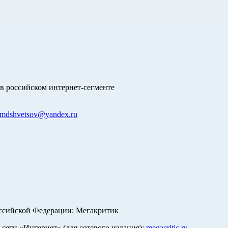
в российском интернет-сегменте
mdshvetsov@yandex.ru
оссийской Федерации: Мегакритик
ети «Интернет» (для сетевого издания):
megacritic.ru