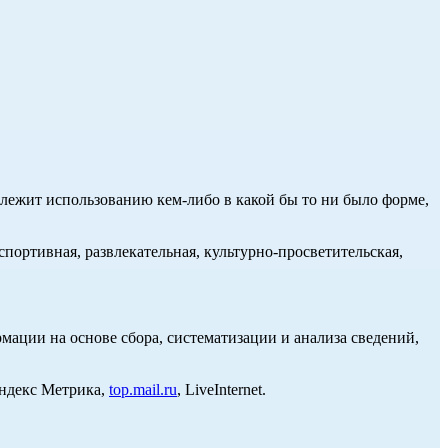
длежит использованию кем-либо в какой бы то ни было форме,
портивная, развлекательная, культурно-просветительская,
ции на основе сбора, систематизации и анализа сведений,
Яндекс Метрика,
top.mail.ru
, LiveInternet.