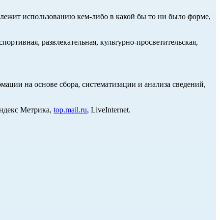
длежит использованию кем-либо в какой бы то ни было форме,
портивная, развлекательная, культурно-просветительская,
ции на основе сбора, систематизации и анализа сведений,
Яндекс Метрика,
top.mail.ru
, LiveInternet.