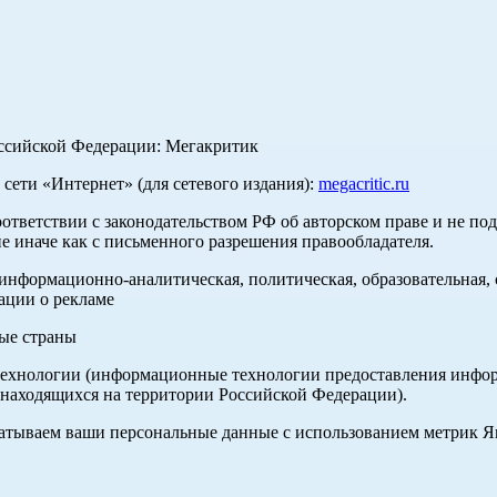
оссийской Федерации: Мегакритик
ети «Интернет» (для сетевого издания):
megacritic.ru
оответствии с законодательством РФ об авторском праве и не по
е иначе как с письменного разрешения правообладателя.
нформационно-аналитическая, политическая, образовательная, с
ации о рекламе
ные страны
хнологии (информационные технологии предоставления информа
 находящихся на территории Российской Федерации).
абатываем ваши персональные данные с использованием метрик 