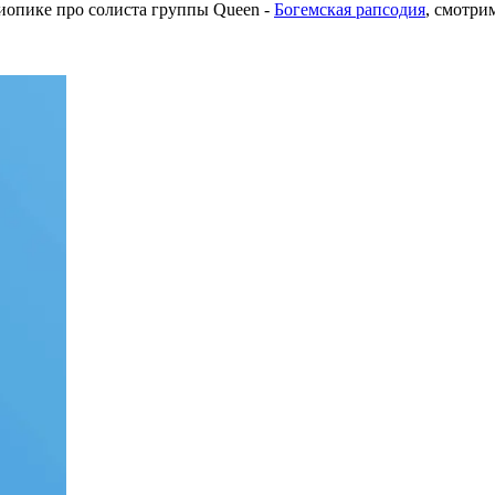
иопике про солиста группы Queen -
Богемская рапсодия
, смотри