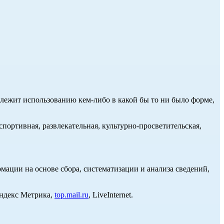
длежит использованию кем-либо в какой бы то ни было форме,
портивная, развлекательная, культурно-просветительская,
ции на основе сбора, систематизации и анализа сведений,
Яндекс Метрика,
top.mail.ru
, LiveInternet.