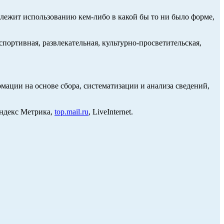
длежит использованию кем-либо в какой бы то ни было форме,
портивная, развлекательная, культурно-просветительская,
ции на основе сбора, систематизации и анализа сведений,
Яндекс Метрика,
top.mail.ru
, LiveInternet.