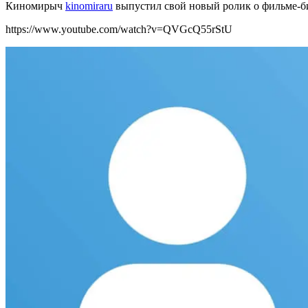
Киномирыч
kinomiraru
выпустил свой новый ролик о фильме-б
https://www.youtube.com/watch?v=QVGcQ55rStU