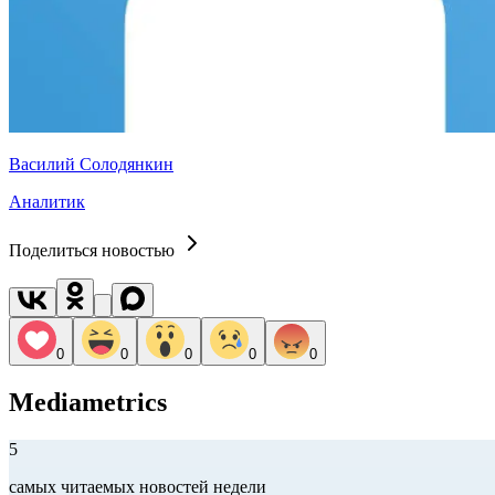
Василий Солодянкин
Аналитик
Поделиться новостью
0
0
0
0
0
Mediametrics
5
самых читаемых новостей недели