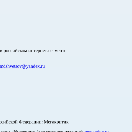
в российском интернет-сегменте
mdshvetsov@yandex.ru
оссийской Федерации: Мегакритик
ети «Интернет» (для сетевого издания):
megacritic.ru