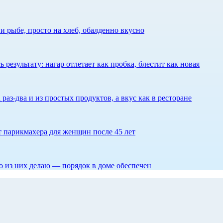
 рыбе, просто на хлеб, обалденно вкусно
результату: нагар отлетает как пробка, блестит как новая
 раз-два и из простых продуктов, а вкус как в ресторане
ет парикмахера для женщин после 45 лет
то из них делаю — порядок в доме обеспечен