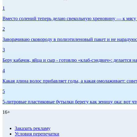
1
Вместо солений теперь делаю свекольную хреновину — к мясу и
2
Заворачиваю сковороду в полиэтиленовый пакет и не нарадуюсь 
3
Беру кабачок, яйца и сыр - готовлю «клаб-сэндвич»: делается на
4
Какая длина волос прибавляет годы, а какая омолаживает: сов
5
5-литровые пластиковые бутылки берегу как зеницу ока: вот ч
16+
Заказать рекламу
Условия перепечатки