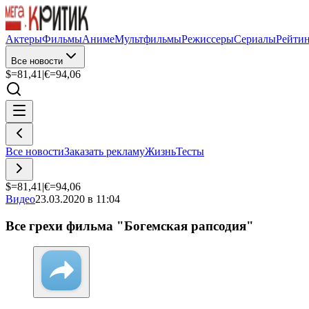
Актеры
Фильмы
Аниме
Мультфильмы
Режиссеры
Сериалы
Рейти
Все новости
$=
81,41
|
€=
94,06
Все новости
Заказать рекламу
Жизнь
Тесты
$=
81,41
|
€=
94,06
Видео
23.03.2020 в 11:04
Все грехи фильма "Богемская рапсодия"