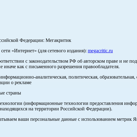
оссийской Федерации: Мегакритик
ети «Интернет» (для сетевого издания):
megacritic.ru
оответствии с законодательством РФ об авторском праве и не по
е иначе как с письменного разрешения правообладателя.
нформационно-аналитическая, политическая, образовательная, с
ации о рекламе
ные страны
хнологии (информационные технологии предоставления информа
 находящихся на территории Российской Федерации).
абатываем ваши персональные данные с использованием метрик 