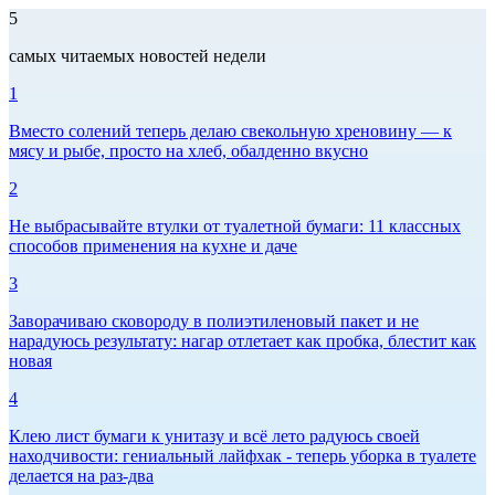
5
самых читаемых новостей недели
1
Вместо солений теперь делаю свекольную хреновину — к
мясу и рыбе, просто на хлеб, обалденно вкусно
2
Не выбрасывайте втулки от туалетной бумаги: 11 классных
способов применения на кухне и даче
3
Заворачиваю сковороду в полиэтиленовый пакет и не
нарадуюсь результату: нагар отлетает как пробка, блестит как
новая
4
Клею лист бумаги к унитазу и всё лето радуюсь своей
находчивости: гениальный лайфхак - теперь уборка в туалете
делается на раз-два