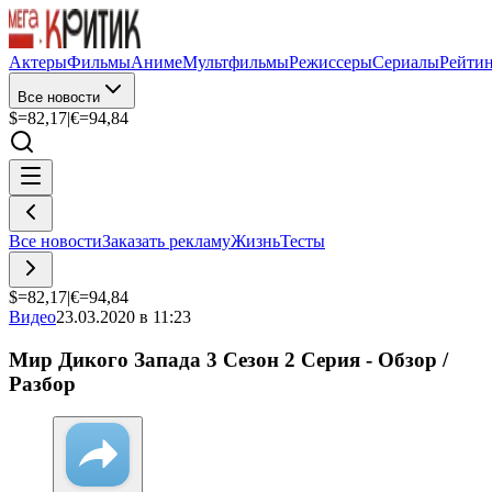
Актеры
Фильмы
Аниме
Мультфильмы
Режиссеры
Сериалы
Рейти
Все новости
$=
82,17
|
€=
94,84
Все новости
Заказать рекламу
Жизнь
Тесты
$=
82,17
|
€=
94,84
Видео
23.03.2020 в 11:23
Мир Дикого Запада 3 Сезон 2 Серия - Обзор /
Разбор