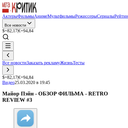
Актеры
Фильмы
Аниме
Мультфильмы
Режиссеры
Сериалы
Рейти
Все новости
$=
82,17
|
€=
94,84
Все новости
Заказать рекламу
Жизнь
Тесты
$=
82,17
|
€=
94,84
Видео
25.03.2020 в 19:45
Майор Пэйн - ОБЗОР ФИЛЬМА - RETRO
REVIEW #3