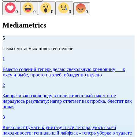
0
0
0
0
0
Mediametrics
5
самых читаемых новостей недели
1
Вместо солений теперь делаю свекольную хреновину — к
мясу и рыбе, просто на хлеб, обалденно вкусно
2
Заворачиваю сковороду в полиэтиленовый пакет и не
нарадуюсь результату: нагар отлетает как пробка, блестит как
новая
3
Клею лист бумаги к унитазу и всё лето радуюсь своей
находчивости: гениальный лайфхак - теперь уборка в туалете