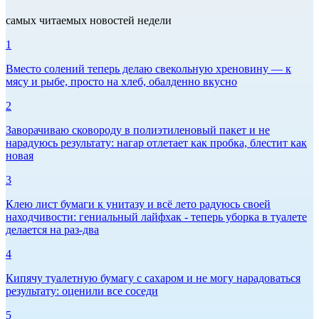
самых читаемых новостей недели
1
Вместо солений теперь делаю свекольную хреновину — к
мясу и рыбе, просто на хлеб, обалденно вкусно
2
Заворачиваю сковороду в полиэтиленовый пакет и не
нарадуюсь результату: нагар отлетает как пробка, блестит как
новая
3
Клею лист бумаги к унитазу и всё лето радуюсь своей
находчивости: гениальный лайфхак - теперь уборка в туалете
делается на раз-два
4
Кипячу туалетную бумагу с сахаром и не могу нарадоваться
результату: оценили все соседи
5