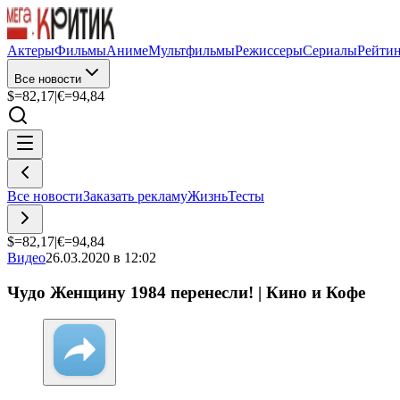
Актеры
Фильмы
Аниме
Мультфильмы
Режиссеры
Сериалы
Рейти
Все новости
$=
82,17
|
€=
94,84
Все новости
Заказать рекламу
Жизнь
Тесты
$=
82,17
|
€=
94,84
Видео
26.03.2020 в 12:02
Чудо Женщину 1984 перенесли! | Кино и Кофе