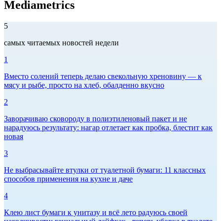
Mediametrics
5
самых читаемых новостей недели
1
Вместо солений теперь делаю свекольную хреновину — к
мясу и рыбе, просто на хлеб, обалденно вкусно
2
Заворачиваю сковороду в полиэтиленовый пакет и не
нарадуюсь результату: нагар отлетает как пробка, блестит как
новая
3
Не выбрасывайте втулки от туалетной бумаги: 11 классных
способов применения на кухне и даче
4
Клею лист бумаги к унитазу и всё лето радуюсь своей