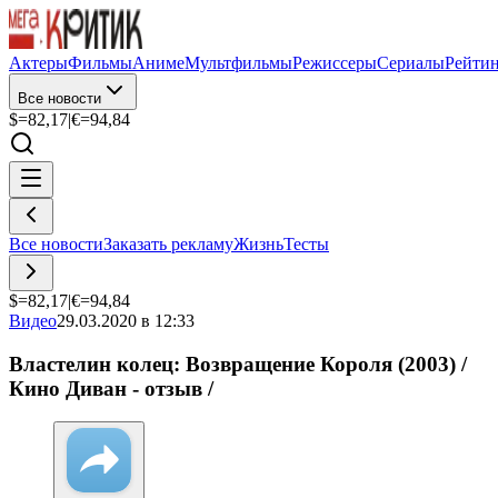
Актеры
Фильмы
Аниме
Мультфильмы
Режиссеры
Сериалы
Рейти
Все новости
$=
82,17
|
€=
94,84
Все новости
Заказать рекламу
Жизнь
Тесты
$=
82,17
|
€=
94,84
Видео
29.03.2020 в 12:33
Властелин колец: Возвращение Короля (2003) /
Кино Диван - отзыв /