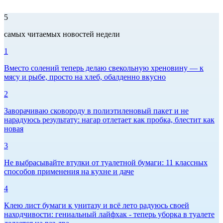
5
самых читаемых новостей недели
1
Вместо солений теперь делаю свекольную хреновину — к
мясу и рыбе, просто на хлеб, обалденно вкусно
2
Заворачиваю сковороду в полиэтиленовый пакет и не
нарадуюсь результату: нагар отлетает как пробка, блестит как
новая
3
Не выбрасывайте втулки от туалетной бумаги: 11 классных
способов применения на кухне и даче
4
Клею лист бумаги к унитазу и всё лето радуюсь своей
находчивости: гениальный лайфхак - теперь уборка в туалете