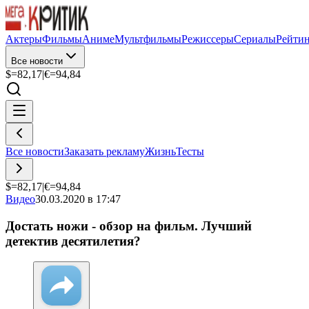
Актеры
Фильмы
Аниме
Мультфильмы
Режиссеры
Сериалы
Рейти
Все новости
$=
82,17
|
€=
94,84
Все новости
Заказать рекламу
Жизнь
Тесты
$=
82,17
|
€=
94,84
Видео
30.03.2020 в 17:47
Достать ножи - обзор на фильм. Лучший
детектив десятилетия?