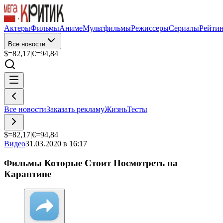
Актеры
Фильмы
Аниме
Мультфильмы
Режиссеры
Сериалы
Рейти
Все новости
$=
82,17
|
€=
94,84
Все новости
Заказать рекламу
Жизнь
Тесты
$=
82,17
|
€=
94,84
Видео
31.03.2020 в 16:17
Фильмы Которые Стоит Посмотреть на
Карантине