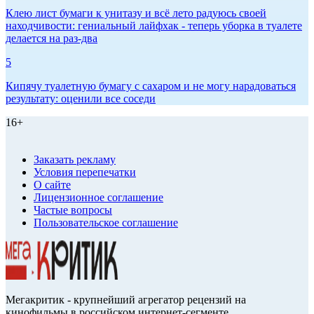
Клею лист бумаги к унитазу и всё лето радуюсь своей
находчивости: гениальный лайфхак - теперь уборка в туалете
делается на раз-два
5
Кипячу туалетную бумагу с сахаром и не могу нарадоваться
результату: оценили все соседи
16+
Заказать рекламу
Условия перепечатки
О сайте
Лицензионное соглашение
Частые вопросы
Пользовательское соглашение
Мегакритик - крупнейший агрегатор рецензий на
кинофильмы в российском интернет-сегменте