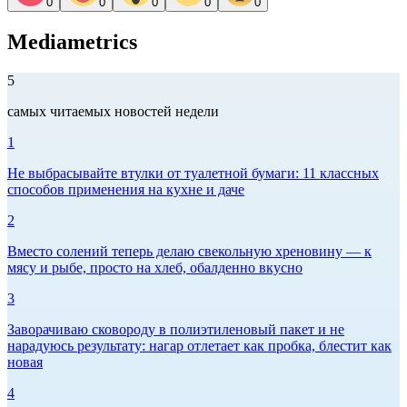
0
0
0
0
0
Mediametrics
5
самых читаемых новостей недели
1
Не выбрасывайте втулки от туалетной бумаги: 11 классных
способов применения на кухне и даче
2
Вместо солений теперь делаю свекольную хреновину — к
мясу и рыбе, просто на хлеб, обалденно вкусно
3
Заворачиваю сковороду в полиэтиленовый пакет и не
нарадуюсь результату: нагар отлетает как пробка, блестит как
новая
4