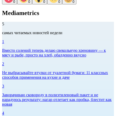
0
0
0
0
0
Mediametrics
5
самых читаемых новостей недели
1
Вместо солений теперь делаю свекольную хреновину — к
мясу и рыбе, просто на хлеб, обалденно вкусно
2
Не выбрасывайте втулки от туалетной бумаги: 11 классных
способов применения на кухне и даче
3
Заворачиваю сковороду в полиэтиленовый пакет и не
нарадуюсь результату: нагар отлетает как пробка, блестит как
новая
4