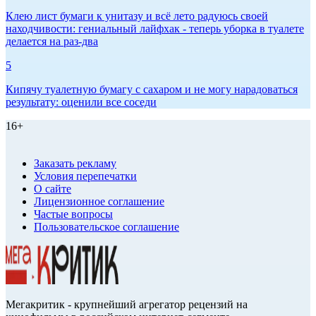
Клею лист бумаги к унитазу и всё лето радуюсь своей
находчивости: гениальный лайфхак - теперь уборка в туалете
делается на раз-два
5
Кипячу туалетную бумагу с сахаром и не могу нарадоваться
результату: оценили все соседи
16+
Заказать рекламу
Условия перепечатки
О сайте
Лицензионное соглашение
Частые вопросы
Пользовательское соглашение
Мегакритик - крупнейший агрегатор рецензий на