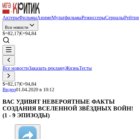
Актеры
Фильмы
Аниме
Мультфильмы
Режиссеры
Сериалы
Рейти
Все новости
$=
82,17
|
€=
94,84
Все новости
Заказать рекламу
Жизнь
Тесты
$=
82,17
|
€=
94,84
Видео
01.04.2020 в 10:12
ВАС УДИВЯТ НЕВЕРОЯТНЫЕ ФАКТЫ
СОЗДАНИЯ ВСЕЛЕННОЙ ЗВЁЗДНЫХ ВОЙН!
(1 - 9 ЭПИЗОДЫ)