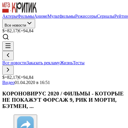
Актеры
Фильмы
Аниме
Мультфильмы
Режиссеры
Сериалы
Рейти
Все новости
$=
82,17
|
€=
94,84
Все новости
Заказать рекламу
Жизнь
Тесты
$=
82,17
|
€=
94,84
Видео
01.04.2020 в 16:51
КОРОНОВИРУС 2020 / ФИЛЬМЫ - КОТОРЫЕ
НЕ ПОКАЖУТ ФОРСАЖ 9, РИК И МОРТИ,
БЭТМЕН, ...