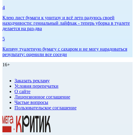
4
Клею лист бумаги к унитазу и всё лето радуюсь своей
находчивости: гениальный лайфхак - теперь уборка в туалете
делается на раз-два
5
Кипячу туалетную бумагу с сахаром и не могу нарадоваться
результату: оценили все соседи
16+
Заказать рекламу
Условия перепечатки
О сайте
Лицензионное соглашение
Частые вопросы
Пользовательское соглашение