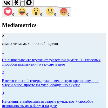
0
0
0
0
0
Mediametrics
5
самых читаемых новостей недели
1
Не выбрасывайте втулки от туалетной бумаги: 11 классных
способов применения на кухне и даче
2
Вместо солений теперь делаю свекольную хреновину — к
мясу и рыбе, просто на хлеб, обалденно вкусно
3
Не спешите выбрасывать старые ручки: вот 7 способов
использовать их в быту и на даче