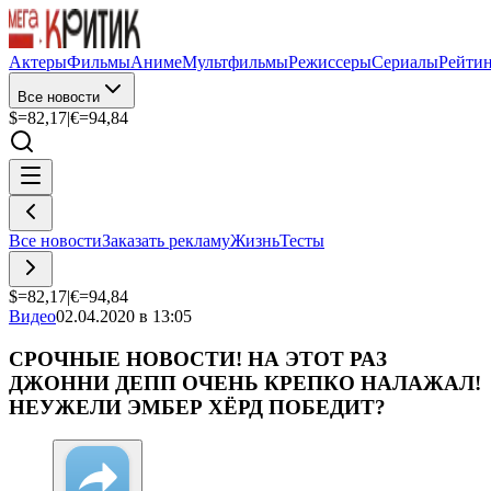
Актеры
Фильмы
Аниме
Мультфильмы
Режиссеры
Сериалы
Рейти
Все новости
$=
82,17
|
€=
94,84
Все новости
Заказать рекламу
Жизнь
Тесты
$=
82,17
|
€=
94,84
Видео
02.04.2020 в 13:05
СРОЧНЫЕ НОВОСТИ! НА ЭТОТ РАЗ
ДЖОННИ ДЕПП ОЧЕНЬ КРЕПКО НАЛАЖАЛ!
НЕУЖЕЛИ ЭМБЕР ХЁРД ПОБЕДИТ?