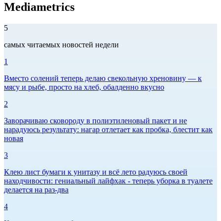
Mediametrics
5
самых читаемых новостей недели
1
Вместо солений теперь делаю свекольную хреновину — к
мясу и рыбе, просто на хлеб, обалденно вкусно
2
Заворачиваю сковороду в полиэтиленовый пакет и не
нарадуюсь результату: нагар отлетает как пробка, блестит как
новая
3
Клею лист бумаги к унитазу и всё лето радуюсь своей
находчивости: гениальный лайфхак - теперь уборка в туалете
делается на раз-два
4