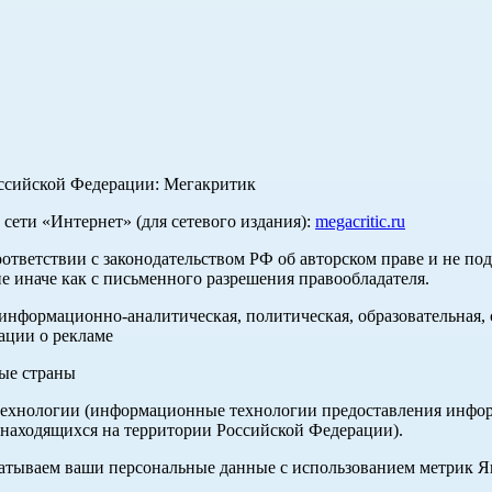
оссийской Федерации: Мегакритик
ети «Интернет» (для сетевого издания):
megacritic.ru
оответствии с законодательством РФ об авторском праве и не по
е иначе как с письменного разрешения правообладателя.
нформационно-аналитическая, политическая, образовательная, с
ации о рекламе
ные страны
хнологии (информационные технологии предоставления информа
 находящихся на территории Российской Федерации).
абатываем ваши персональные данные с использованием метрик 