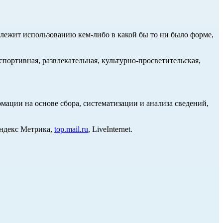
длежит использованию кем-либо в какой бы то ни было форме,
портивная, развлекательная, культурно-просветительская,
ции на основе сбора, систематизации и анализа сведений,
Яндекс Метрика,
top.mail.ru
, LiveInternet.