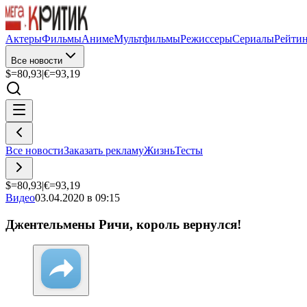
Актеры
Фильмы
Аниме
Мультфильмы
Режиссеры
Сериалы
Рейти
Все новости
$=
80,93
|
€=
93,19
Все новости
Заказать рекламу
Жизнь
Тесты
$=
80,93
|
€=
93,19
Видео
03.04.2020 в 09:15
Джентельмены Ричи, король вернулся!