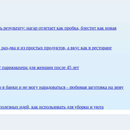
результату: нагар отлетает как пробка, блестит как новая
 раз-два и из простых продуктов, а вкус как в ресторане
ет парикмахера для женщин после 45 лет
 в банки и не могу нарадоваться - любимая заготовка на зиму
олезных идей, как использовать для уборки и уюта