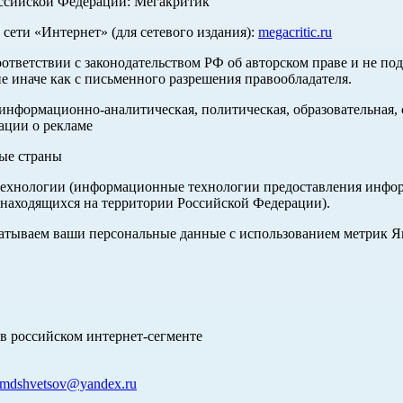
оссийской Федерации: Мегакритик
ети «Интернет» (для сетевого издания):
megacritic.ru
оответствии с законодательством РФ об авторском праве и не по
е иначе как с письменного разрешения правообладателя.
нформационно-аналитическая, политическая, образовательная, с
ации о рекламе
ные страны
хнологии (информационные технологии предоставления информа
 находящихся на территории Российской Федерации).
абатываем ваши персональные данные с использованием метрик 
в российском интернет-сегменте
mdshvetsov@yandex.ru