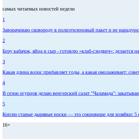
самых читаемых новостей недели
1
Заворачиваю сковороду в полиэтиленовый пакет и не нарадуюсь 
2
Беру кабачок, яйца и сыр - готовлю «клаб-сэндвич»: делается на
3
Какая длина волос прибавляет годы, а какая омолаживает: сов
4
В сезон огурцов делаю венгерский салат "Чаламада": закатываю
5
Коплю старые дырявые носки — это сокровище для хозяйки: 5 п
16+