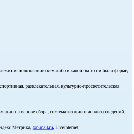
длежит использованию кем-либо в какой бы то ни было форме,
портивная, развлекательная, культурно-просветительская,
ции на основе сбора, систематизации и анализа сведений,
Яндекс Метрика,
top.mail.ru
, LiveInternet.