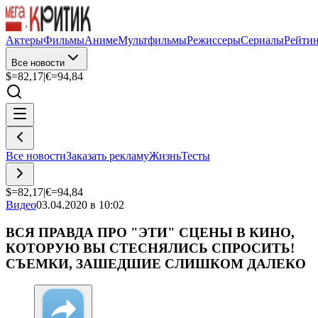
Актеры
Фильмы
Аниме
Мультфильмы
Режиссеры
Сериалы
Рейти
Все новости
$=
82,17
|
€=
94,84
Все новости
Заказать рекламу
Жизнь
Тесты
$=
82,17
|
€=
94,84
Видео
03.04.2020 в 10:02
ВСЯ ПРАВДА ПРО "ЭТИ" СЦЕНЫ В КИНО,
КОТОРУЮ ВЫ СТЕСНЯЛИСЬ СПРОСИТЬ!
СЪЕМКИ, ЗАШЕДШИЕ СЛИШКОМ ДАЛЕКО