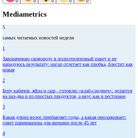
0
0
0
0
0
Mediametrics
5
самых читаемых новостей недели
1
Заворачиваю сковороду в полиэтиленовый пакет и не
нарадуюсь результату: нагар отлетает как пробка, блестит как
новая
2
Беру кабачок, яйца и сыр - готовлю «клаб-сэндвич»: делается
на раз-два и из простых продуктов, а вкус как в ресторане
3
Какая длина волос прибавляет годы, а какая омолаживает:
совет парикмахера для женщин после 45 лет
4