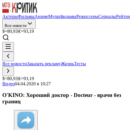
Актеры
Фильмы
Аниме
Мультфильмы
Режиссеры
Сериалы
Рейти
Все новости
$=
80,93
|
€=
93,19
Все новости
Заказать рекламу
Жизнь
Тесты
$=
80,93
|
€=
93,19
Видео
04.04.2020 в 10:27
O'KINO: Хороший доктор - Docteur - врачи без
границ