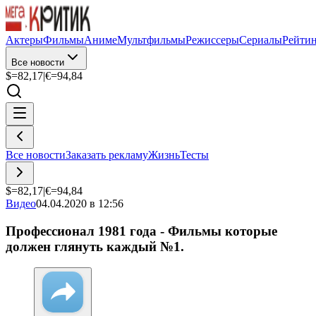
Актеры
Фильмы
Аниме
Мультфильмы
Режиссеры
Сериалы
Рейти
Все новости
$=
82,17
|
€=
94,84
Все новости
Заказать рекламу
Жизнь
Тесты
$=
82,17
|
€=
94,84
Видео
04.04.2020 в 12:56
Профессионал 1981 года - Фильмы которые
должен глянуть каждый №1.