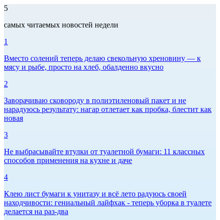
5
самых читаемых новостей недели
1
Вместо солений теперь делаю свекольную хреновину — к
мясу и рыбе, просто на хлеб, обалденно вкусно
2
Заворачиваю сковороду в полиэтиленовый пакет и не
нарадуюсь результату: нагар отлетает как пробка, блестит как
новая
3
Не выбрасывайте втулки от туалетной бумаги: 11 классных
способов применения на кухне и даче
4
Клею лист бумаги к унитазу и всё лето радуюсь своей
находчивости: гениальный лайфхак - теперь уборка в туалете
делается на раз-два