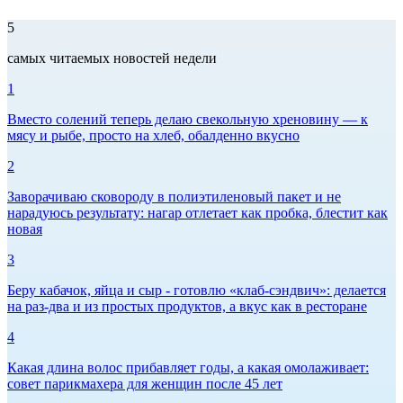
5
самых читаемых новостей недели
1
Вместо солений теперь делаю свекольную хреновину — к
мясу и рыбе, просто на хлеб, обалденно вкусно
2
Заворачиваю сковороду в полиэтиленовый пакет и не
нарадуюсь результату: нагар отлетает как пробка, блестит как
новая
3
Беру кабачок, яйца и сыр - готовлю «клаб-сэндвич»: делается
на раз-два и из простых продуктов, а вкус как в ресторане
4
Какая длина волос прибавляет годы, а какая омолаживает:
совет парикмахера для женщин после 45 лет