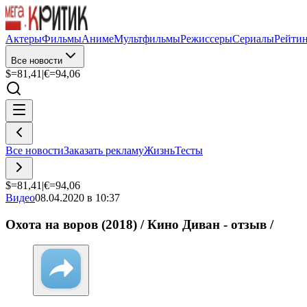
Актеры
Фильмы
Аниме
Мультфильмы
Режиссеры
Сериалы
Рейти
Все новости
$=
81,41
|
€=
94,06
Все новости
Заказать рекламу
Жизнь
Тесты
$=
81,41
|
€=
94,06
Видео
08.04.2020 в 10:37
Охота на воров (2018) / Кино Диван - отзыв /