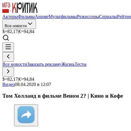
Актеры
Фильмы
Аниме
Мультфильмы
Режиссеры
Сериалы
Рейти
Все новости
$=
82,17
|
€=
94,84
Все новости
Заказать рекламу
Жизнь
Тесты
$=
82,17
|
€=
94,84
Видео
08.04.2020 в 12:07
Том Холланд в фильме Веном 2? | Кино и Кофе