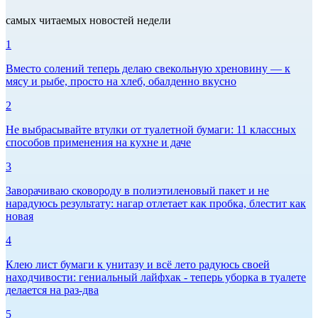
самых читаемых новостей недели
1
Вместо солений теперь делаю свекольную хреновину — к
мясу и рыбе, просто на хлеб, обалденно вкусно
2
Не выбрасывайте втулки от туалетной бумаги: 11 классных
способов применения на кухне и даче
3
Заворачиваю сковороду в полиэтиленовый пакет и не
нарадуюсь результату: нагар отлетает как пробка, блестит как
новая
4
Клею лист бумаги к унитазу и всё лето радуюсь своей
находчивости: гениальный лайфхак - теперь уборка в туалете
делается на раз-два
5