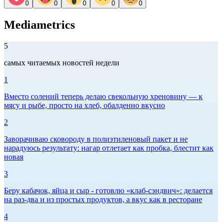
0
0
0
0
0
Mediametrics
5
самых читаемых новостей недели
1
Вместо солений теперь делаю свекольную хреновину — к
мясу и рыбе, просто на хлеб, обалденно вкусно
2
Заворачиваю сковороду в полиэтиленовый пакет и не
нарадуюсь результату: нагар отлетает как пробка, блестит как
новая
3
Беру кабачок, яйца и сыр - готовлю «клаб-сэндвич»: делается
на раз-два и из простых продуктов, а вкус как в ресторане
4