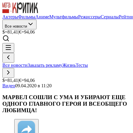
Актеры
Фильмы
Аниме
Мультфильмы
Режиссеры
Сериалы
Рейти
Все новости
$=
81,41
|
€=
94,06
Все новости
Заказать рекламу
Жизнь
Тесты
$=
81,41
|
€=
94,06
Видео
09.04.2020 в 11:20
МАРВЕЛ СОШЛИ С УМА И УБИРАЮТ ЕЩЕ
ОДНОГО ГЛАВНОГО ГЕРОЯ И ВСЕОБЩЕГО
ЛЮБИМЦА!