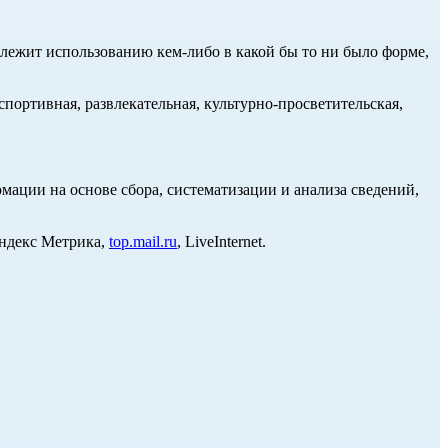
длежит использованию кем-либо в какой бы то ни было форме,
портивная, развлекательная, культурно-просветительская,
ции на основе сбора, систематизации и анализа сведений,
Яндекс Метрика,
top.mail.ru
, LiveInternet.