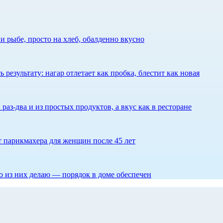
 рыбе, просто на хлеб, обалденно вкусно
результату: нагар отлетает как пробка, блестит как новая
 раз-два и из простых продуктов, а вкус как в ресторане
ет парикмахера для женщин после 45 лет
то из них делаю — порядок в доме обеспечен