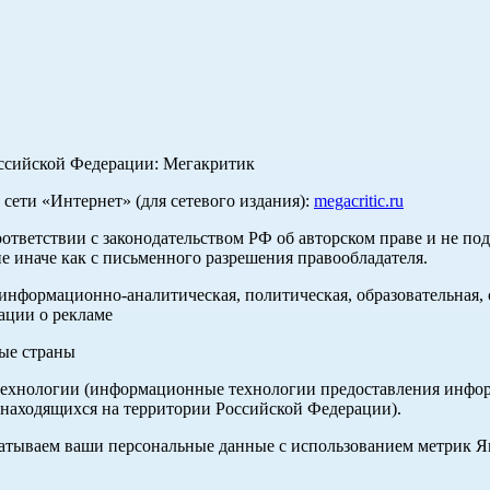
оссийской Федерации: Мегакритик
ети «Интернет» (для сетевого издания):
megacritic.ru
оответствии с законодательством РФ об авторском праве и не по
е иначе как с письменного разрешения правообладателя.
нформационно-аналитическая, политическая, образовательная, с
ации о рекламе
ные страны
хнологии (информационные технологии предоставления информа
 находящихся на территории Российской Федерации).
абатываем ваши персональные данные с использованием метрик 