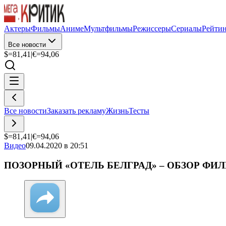
Актеры
Фильмы
Аниме
Мультфильмы
Режиссеры
Сериалы
Рейти
Все новости
$=
81,41
|
€=
94,06
Все новости
Заказать рекламу
Жизнь
Тесты
$=
81,41
|
€=
94,06
Видео
09.04.2020 в 20:51
ПОЗОРНЫЙ «ОТЕЛЬ БЕЛГРАД» – ОБЗОР ФИЛЬМ