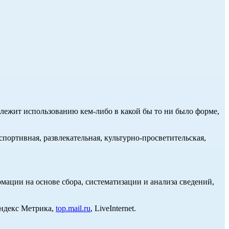
длежит использованию кем-либо в какой бы то ни было форме,
портивная, развлекательная, культурно-просветительская,
ции на основе сбора, систематизации и анализа сведений,
Яндекс Метрика,
top.mail.ru
, LiveInternet.