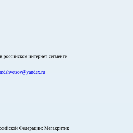
в российском интернет-сегменте
mdshvetsov@yandex.ru
оссийской Федерации: Мегакритик