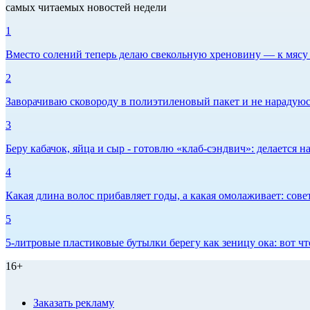
самых читаемых новостей недели
1
Вместо солений теперь делаю свекольную хреновину — к мясу и
2
Заворачиваю сковороду в полиэтиленовый пакет и не нарадуюсь 
3
Беру кабачок, яйца и сыр - готовлю «клаб-сэндвич»: делается на
4
Какая длина волос прибавляет годы, а какая омолаживает: сов
5
5-литровые пластиковые бутылки берегу как зеницу ока: вот ч
16+
Заказать рекламу