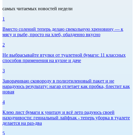
самых читаемых новостей недели
1
Вместо солений теперь делаю свекольную хреновину — к
мясу и рыбе, просто на хлеб, обалденно вкусно
2
Не выбрасывайте втулки от туалетной бумаги: 11 классных
способов применения на кухне и даче
3
Заворачиваю сковороду в полиэтиленовый пакет и не
нарадуюсь результату: нагар отлетает как пробка, блестит как
новая
4
Клею лист бумаги к унитазу и всё лето радуюсь своей
находчивости: гениальный лайфхак - теперь уборка в туалете
делается на раз-два
5