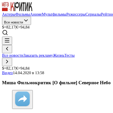
Актеры
Фильмы
Аниме
Мультфильмы
Режиссеры
Сериалы
Рейти
Все новости
$=
82,17
|
€=
94,84
Все новости
Заказать рекламу
Жизнь
Тесты
$=
82,17
|
€=
94,84
Видео
14.04.2020 в 13:58
Миша Фильмокритик [О фильме] Северное Небо