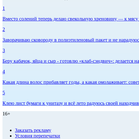
1
Вместо солений теперь делаю свекольную хреновину — к мясу и
2
Заворачиваю сковороду в полиэтиленовый пакет и не нарадуюсь 
3
Беру кабачок, яйца и сыр - готовлю «клаб-сэндвич»: делается на
4
Какая длина волос прибавляет годы, а какая омолаживает: сов
5
Клею лист бумаги к унитазу и всё лето радуюсь своей находчиво
16+
Заказать рекламу
Условия перепечатки