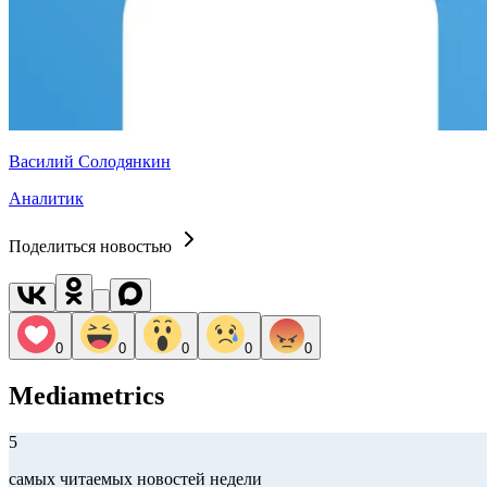
Василий Солодянкин
Аналитик
Поделиться новостью
0
0
0
0
0
Mediametrics
5
самых читаемых новостей недели