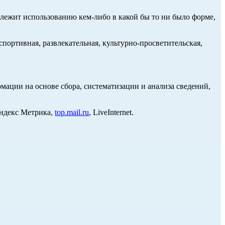
длежит использованию кем-либо в какой бы то ни было форме,
портивная, развлекательная, культурно-просветительская,
ции на основе сбора, систематизации и анализа сведений,
Яндекс Метрика,
top.mail.ru
, LiveInternet.