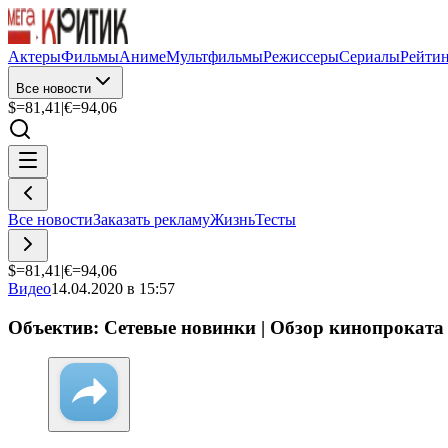
Актеры
Фильмы
Аниме
Мультфильмы
Режиссеры
Сериалы
Рейти
Все новости
$=
81,41
|
€=
94,06
Все новости
Заказать рекламу
Жизнь
Тесты
$=
81,41
|
€=
94,06
Видео
14.04.2020 в 15:57
Объектив: Сетевые новинки | Обзор кинопроката