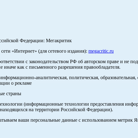
оссийской Федерации: Мегакритик
ети «Интернет» (для сетевого издания):
megacritic.ru
оответствии с законодательством РФ об авторском праве и не по
е иначе как с письменного разрешения правообладателя.
нформационно-аналитическая, политическая, образовательная, с
ации о рекламе
ные страны
хнологии (информационные технологии предоставления информа
 находящихся на территории Российской Федерации).
абатываем ваши персональные данные с использованием метрик 