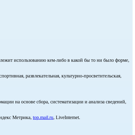
длежит использованию кем-либо в какой бы то ни было форме,
портивная, развлекательная, культурно-просветительская,
ции на основе сбора, систематизации и анализа сведений,
Яндекс Метрика,
top.mail.ru
, LiveInternet.