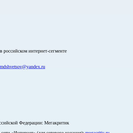
в российском интернет-сегменте
mdshvetsov@yandex.ru
оссийской Федерации: Мегакритик
ети «Интернет» (для сетевого издания):
megacritic.ru