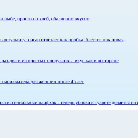
 рыбе, просто на хлеб, обалденно вкусно
результату: нагар отлетает как пробка, блестит как новая
 раз-два и из простых продуктов, а вкус как в ресторане
ет парикмахера для женщин после 45 лет
сти: гениальный лайфхак - теперь уборка в туалете делается на 