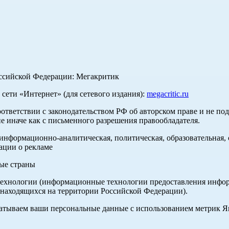
оссийской Федерации: Мегакритик
ети «Интернет» (для сетевого издания):
megacritic.ru
оответствии с законодательством РФ об авторском праве и не по
е иначе как с письменного разрешения правообладателя.
нформационно-аналитическая, политическая, образовательная, с
ации о рекламе
ные страны
хнологии (информационные технологии предоставления информа
 находящихся на территории Российской Федерации).
абатываем ваши персональные данные с использованием метрик 