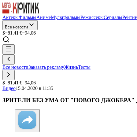
Актеры
Фильмы
Аниме
Мультфильмы
Режиссеры
Сериалы
Рейти
Все новости
$=
81,41
|
€=
94,06
Все новости
Заказать рекламу
Жизнь
Тесты
$=
81,41
|
€=
94,06
Видео
15.04.2020 в 11:35
ЗРИТЕЛИ БЕЗ УМА ОТ "НОВОГО ДЖОКЕРА" 