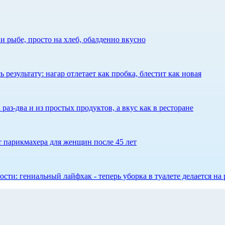
 рыбе, просто на хлеб, обалденно вкусно
результату: нагар отлетает как пробка, блестит как новая
 раз-два и из простых продуктов, а вкус как в ресторане
ет парикмахера для женщин после 45 лет
сти: гениальный лайфхак - теперь уборка в туалете делается на 