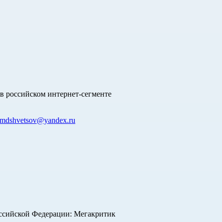
в российском интернет-сегменте
mdshvetsov@yandex.ru
оссийской Федерации: Мегакритик