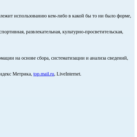
длежит использованию кем-либо в какой бы то ни было форме,
портивная, развлекательная, культурно-просветительская,
ции на основе сбора, систематизации и анализа сведений,
Яндекс Метрика,
top.mail.ru
, LiveInternet.