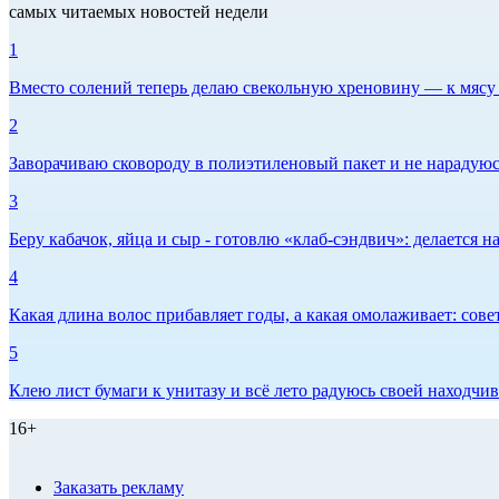
самых читаемых новостей недели
1
Вместо солений теперь делаю свекольную хреновину — к мясу и
2
Заворачиваю сковороду в полиэтиленовый пакет и не нарадуюсь 
3
Беру кабачок, яйца и сыр - готовлю «клаб-сэндвич»: делается на
4
Какая длина волос прибавляет годы, а какая омолаживает: сов
5
Клею лист бумаги к унитазу и всё лето радуюсь своей находчиво
16+
Заказать рекламу