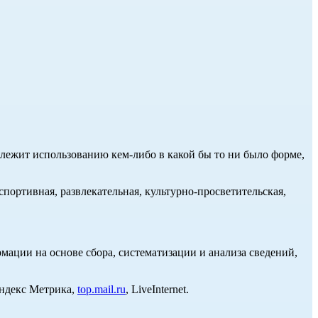
длежит использованию кем-либо в какой бы то ни было форме,
портивная, развлекательная, культурно-просветительская,
ции на основе сбора, систематизации и анализа сведений,
Яндекс Метрика,
top.mail.ru
, LiveInternet.