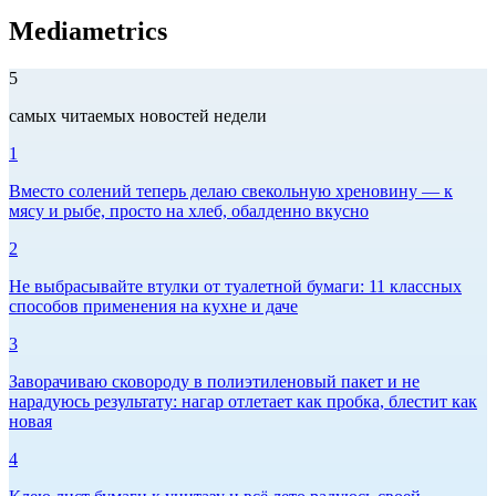
Mediametrics
5
самых читаемых новостей недели
1
Вместо солений теперь делаю свекольную хреновину — к
мясу и рыбе, просто на хлеб, обалденно вкусно
2
Не выбрасывайте втулки от туалетной бумаги: 11 классных
способов применения на кухне и даче
3
Заворачиваю сковороду в полиэтиленовый пакет и не
нарадуюсь результату: нагар отлетает как пробка, блестит как
новая
4