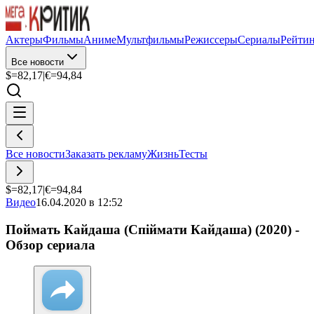
Актеры
Фильмы
Аниме
Мультфильмы
Режиссеры
Сериалы
Рейти
Все новости
$=
82,17
|
€=
94,84
Все новости
Заказать рекламу
Жизнь
Тесты
$=
82,17
|
€=
94,84
Видео
16.04.2020 в 12:52
Поймать Кайдаша (Спіймати Кайдаша) (2020) -
Обзор сериала