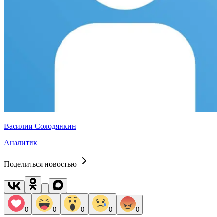
Василий Солодянкин
Аналитик
Поделиться новостью
0
0
0
0
0