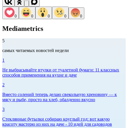
0
0
0
0
0
Mediametrics
5
самых читаемых новостей недели
1
Не выбрасывайте втулки от туалетной бумаги: 11 классных
способов применения на кухне и даче
2
Вместо солений теперь делаю свекольную хреновину — к
мясу и рыбе, просто на хлеб, обалденно вкусно
3
Стеклянные бутылки собираю круглый год: вот какую
красоту мастерю из них на даче - 10 идей для садоводов