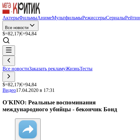
Актеры
Фильмы
Аниме
Мультфильмы
Режиссеры
Сериалы
Рейти
Все новости
$=
82,17
|
€=
94,84
Все новости
Заказать рекламу
Жизнь
Тесты
$=
82,17
|
€=
94,84
Видео
17.04.2020 в 17:31
O'KINO: Реальные воспоминания
международного убийцы - бекончик Бонд