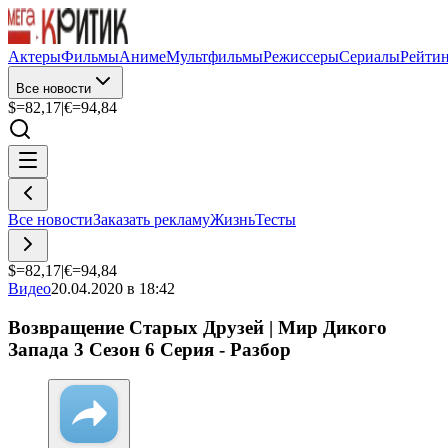
Актеры
Фильмы
Аниме
Мультфильмы
Режиссеры
Сериалы
Рейти
Все новости
$=
82,17
|
€=
94,84
Все новости
Заказать рекламу
Жизнь
Тесты
$=
82,17
|
€=
94,84
Видео
20.04.2020 в 18:42
Возвращение Старых Друзей | Мир Дикого
Запада 3 Сезон 6 Серия - Разбор