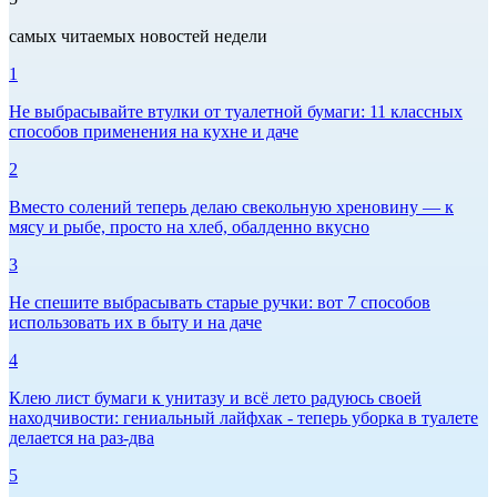
самых читаемых новостей недели
1
Не выбрасывайте втулки от туалетной бумаги: 11 классных
способов применения на кухне и даче
2
Вместо солений теперь делаю свекольную хреновину — к
мясу и рыбе, просто на хлеб, обалденно вкусно
3
Не спешите выбрасывать старые ручки: вот 7 способов
использовать их в быту и на даче
4
Клею лист бумаги к унитазу и всё лето радуюсь своей
находчивости: гениальный лайфхак - теперь уборка в туалете
делается на раз-два
5