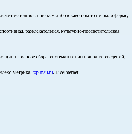
длежит использованию кем-либо в какой бы то ни было форме,
портивная, развлекательная, культурно-просветительская,
ции на основе сбора, систематизации и анализа сведений,
Яндекс Метрика,
top.mail.ru
, LiveInternet.