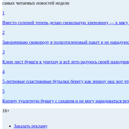
самых читаемых новостей недели
1
Вместо солений теперь делаю свекольную хреновину — к мясу и
2
Заворачиваю сковороду в полиэтиленовый пакет и не нарадуюсь 
3
Клею лист бумаги к унитазу и всё лето радуюсь своей находчиво
4
5-литровые пластиковые бутылки берегу как зеницу ока: вот ч
5
Кипячу туалетную бумагу с сахаром и не могу нарадоваться рез
16+
Заказать рекламу