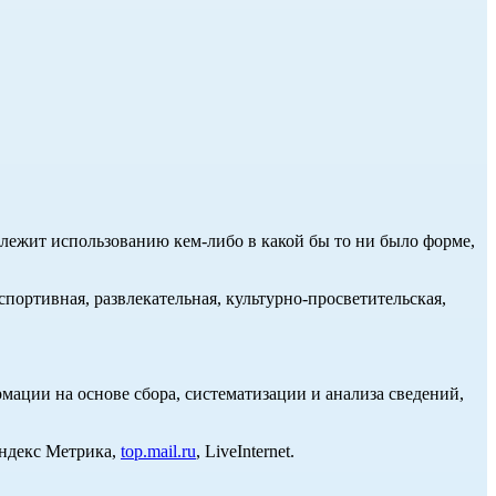
длежит использованию кем-либо в какой бы то ни было форме,
портивная, развлекательная, культурно-просветительская,
ции на основе сбора, систематизации и анализа сведений,
Яндекс Метрика,
top.mail.ru
, LiveInternet.