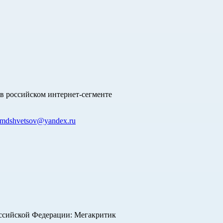
в российском интернет-сегменте
mdshvetsov@yandex.ru
оссийской Федерации: Мегакритик