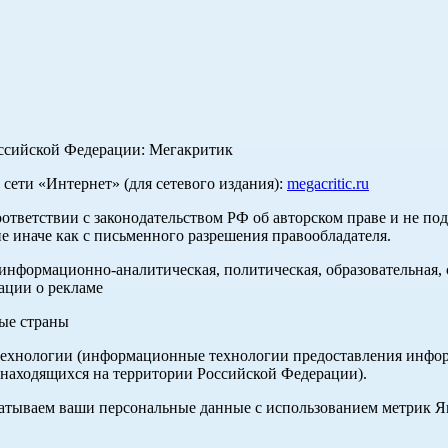
оссийской Федерации: Мегакритик
ети «Интернет» (для сетевого издания):
megacritic.ru
оответствии с законодательством РФ об авторском праве и не по
е иначе как с письменного разрешения правообладателя.
нформационно-аналитическая, политическая, образовательная, с
ации о рекламе
ные страны
хнологии (информационные технологии предоставления информа
 находящихся на территории Российской Федерации).
абатываем ваши персональные данные с использованием метрик 