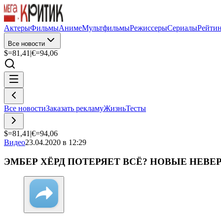
Актеры
Фильмы
Аниме
Мультфильмы
Режиссеры
Сериалы
Рейти
Все новости
$=
81,41
|
€=
94,06
Все новости
Заказать рекламу
Жизнь
Тесты
$=
81,41
|
€=
94,06
Видео
23.04.2020 в 12:29
ЭМБЕР ХЁРД ПОТЕРЯЕТ ВСЁ? НОВЫЕ НЕВЕ