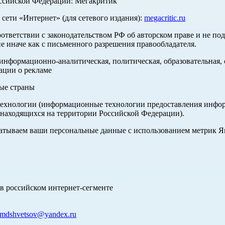
оссийской Федерации: Мегакритик
ети «Интернет» (для сетевого издания):
megacritic.ru
оответствии с законодательством РФ об авторском праве и не по
е иначе как с письменного разрешения правообладателя.
нформационно-аналитическая, политическая, образовательная, с
ации о рекламе
ные страны
хнологии (информационные технологии предоставления информа
 находящихся на территории Российской Федерации).
абатываем ваши персональные данные с использованием метрик 
в российском интернет-сегменте
mdshvetsov@yandex.ru