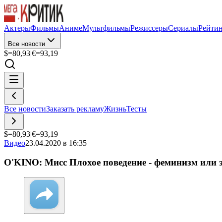
Актеры
Фильмы
Аниме
Мультфильмы
Режиссеры
Сериалы
Рейти
Все новости
$=
80,93
|
€=
93,19
Все новости
Заказать рекламу
Жизнь
Тесты
$=
80,93
|
€=
93,19
Видео
23.04.2020 в 16:35
O'KINO: Мисс Плохое поведение - феминизм или 