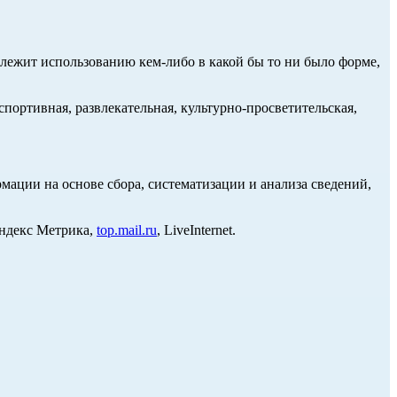
длежит использованию кем-либо в какой бы то ни было форме,
портивная, развлекательная, культурно-просветительская,
ции на основе сбора, систематизации и анализа сведений,
Яндекс Метрика,
top.mail.ru
, LiveInternet.