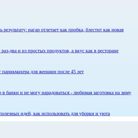
результату: нагар отлетает как пробка, блестит как новая
 раз-два и из простых продуктов, а вкус как в ресторане
ет парикмахера для женщин после 45 лет
 в банки и не могу нарадоваться - любимая заготовка на зиму
олезных идей, как использовать для уборки и уюта