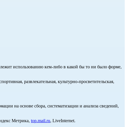
длежит использованию кем-либо в какой бы то ни было форме,
портивная, развлекательная, культурно-просветительская,
ции на основе сбора, систематизации и анализа сведений,
Яндекс Метрика,
top.mail.ru
, LiveInternet.