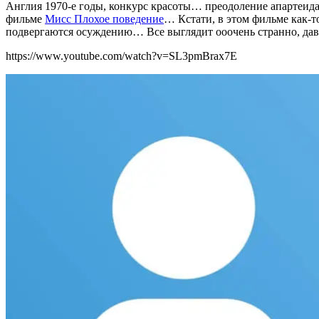
Англия 1970-е годы, конкурс красоты… преодоление апартеида
фильме
Мисс Плохое поведение
… Кстати, в этом фильме как-т
подвергаются осуждению… Все выглядит ооочень странно, дава
https://www.youtube.com/watch?v=SL3pmBrax7E