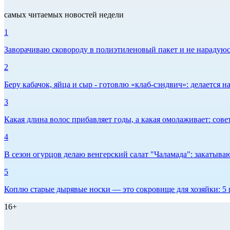
самых читаемых новостей недели
1
Заворачиваю сковороду в полиэтиленовый пакет и не нарадуюсь 
2
Беру кабачок, яйца и сыр - готовлю «клаб-сэндвич»: делается на
3
Какая длина волос прибавляет годы, а какая омолаживает: сов
4
В сезон огурцов делаю венгерский салат "Чаламада": закатываю
5
Коплю старые дырявые носки — это сокровище для хозяйки: 5 п
16+