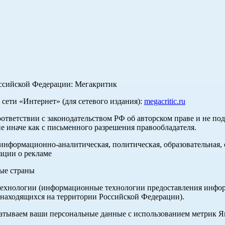
оссийской Федерации: Мегакритик
ети «Интернет» (для сетевого издания):
megacritic.ru
оответствии с законодательством РФ об авторском праве и не по
е иначе как с письменного разрешения правообладателя.
нформационно-аналитическая, политическая, образовательная, с
ации о рекламе
ные страны
хнологии (информационные технологии предоставления информа
 находящихся на территории Российской Федерации).
абатываем ваши персональные данные с использованием метрик 