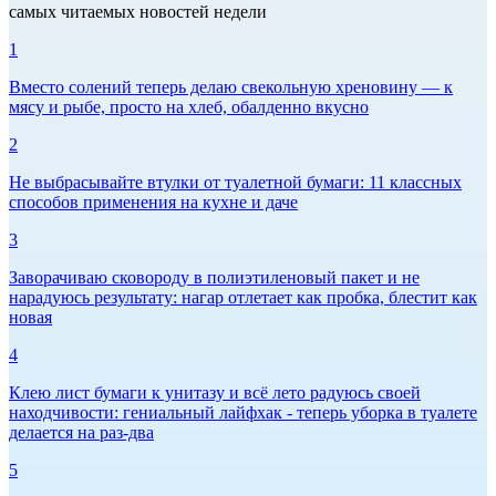
самых читаемых новостей недели
1
Вместо солений теперь делаю свекольную хреновину — к
мясу и рыбе, просто на хлеб, обалденно вкусно
2
Не выбрасывайте втулки от туалетной бумаги: 11 классных
способов применения на кухне и даче
3
Заворачиваю сковороду в полиэтиленовый пакет и не
нарадуюсь результату: нагар отлетает как пробка, блестит как
новая
4
Клею лист бумаги к унитазу и всё лето радуюсь своей
находчивости: гениальный лайфхак - теперь уборка в туалете
делается на раз-два
5