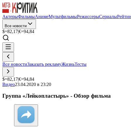
Актеры
Фильмы
Аниме
Мультфильмы
Режиссеры
Сериалы
Рейти
Все новости
$=
82,17
|
€=
94,84
Все новости
Заказать рекламу
Жизнь
Тесты
$=
82,17
|
€=
94,84
Видео
23.04.2020 в 23:20
Группа «Лейкопластырь» - Обзор фильма