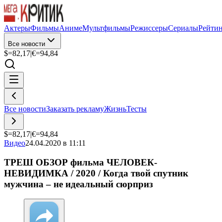
Актеры
Фильмы
Аниме
Мультфильмы
Режиссеры
Сериалы
Рейти
Все новости
$=
82,17
|
€=
94,84
Все новости
Заказать рекламу
Жизнь
Тесты
$=
82,17
|
€=
94,84
Видео
24.04.2020 в 11:11
ТРЕШ ОБЗОР фильма ЧЕЛОВЕК-
НЕВИДИМКА / 2020 / Когда твой спутник
мужчина – не идеальный сюрприз