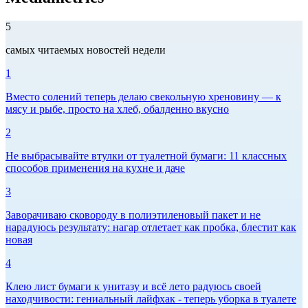
5
самых читаемых новостей недели
1
Вместо солений теперь делаю свекольную хреновину — к
мясу и рыбе, просто на хлеб, обалденно вкусно
2
Не выбрасывайте втулки от туалетной бумаги: 11 классных
способов применения на кухне и даче
3
Заворачиваю сковороду в полиэтиленовый пакет и не
нарадуюсь результату: нагар отлетает как пробка, блестит как
новая
4
Клею лист бумаги к унитазу и всё лето радуюсь своей
находчивости: гениальный лайфхак - теперь уборка в туалете