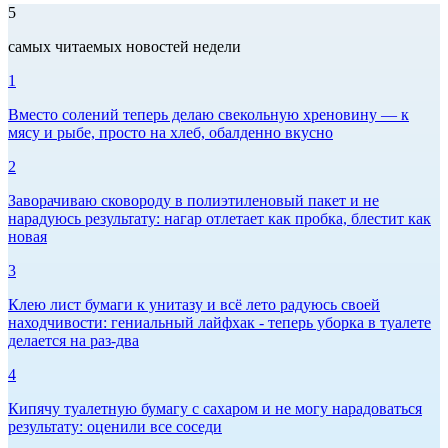
5
самых читаемых новостей недели
1
Вместо солений теперь делаю свекольную хреновину — к
мясу и рыбе, просто на хлеб, обалденно вкусно
2
Заворачиваю сковороду в полиэтиленовый пакет и не
нарадуюсь результату: нагар отлетает как пробка, блестит как
новая
3
Клею лист бумаги к унитазу и всё лето радуюсь своей
находчивости: гениальный лайфхак - теперь уборка в туалете
делается на раз-два
4
Кипячу туалетную бумагу с сахаром и не могу нарадоваться
результату: оценили все соседи