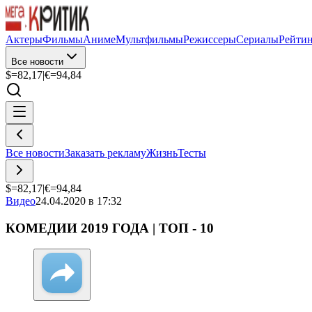
Актеры
Фильмы
Аниме
Мультфильмы
Режиссеры
Сериалы
Рейти
Все новости
$=
82,17
|
€=
94,84
Все новости
Заказать рекламу
Жизнь
Тесты
$=
82,17
|
€=
94,84
Видео
24.04.2020 в 17:32
КОМЕДИИ 2019 ГОДА | ТОП - 10