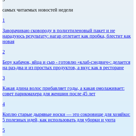
самых читаемых новостей недели
1
Заворачиваю сковороду в полиэтиленовый пакет и не
нарадуюсь результату: нагар отлетает как пробка, блестит как
новая
2
Беру кабачок, яйца и сыр - готовлю «клаб-сэндвич»: делается
на раз-два и из простых продуктов, а вкус как в ресторане
3
Какая длина волос прибавляет годы, а какая омолаживает:
совет парикмахера для женщин после 45 лет
4
Коплю старые дырявые носки — это сокровище для хозяйки:
5 полезных идей, как использовать для уборки и уюта
5