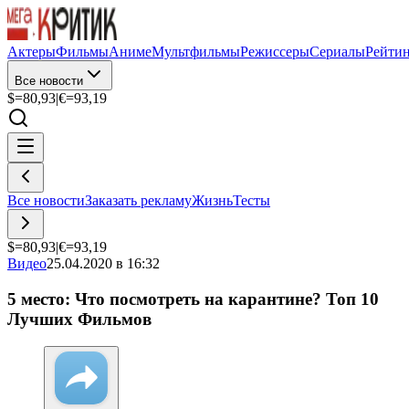
Актеры
Фильмы
Аниме
Мультфильмы
Режиссеры
Сериалы
Рейти
Все новости
$=
80,93
|
€=
93,19
Все новости
Заказать рекламу
Жизнь
Тесты
$=
80,93
|
€=
93,19
Видео
25.04.2020 в 16:32
5 место: Что посмотреть на карантине? Топ 10
Лучших Фильмов