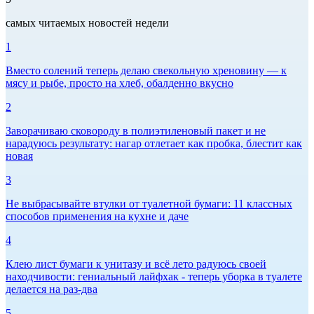
самых читаемых новостей недели
1
Вместо солений теперь делаю свекольную хреновину — к
мясу и рыбе, просто на хлеб, обалденно вкусно
2
Заворачиваю сковороду в полиэтиленовый пакет и не
нарадуюсь результату: нагар отлетает как пробка, блестит как
новая
3
Не выбрасывайте втулки от туалетной бумаги: 11 классных
способов применения на кухне и даче
4
Клею лист бумаги к унитазу и всё лето радуюсь своей
находчивости: гениальный лайфхак - теперь уборка в туалете
делается на раз-два
5