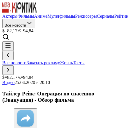
Актеры
Фильмы
Аниме
Мультфильмы
Режиссеры
Сериалы
Рейти
Все новости
$=
82,17
|
€=
94,84
Все новости
Заказать рекламу
Жизнь
Тесты
$=
82,17
|
€=
94,84
Видео
25.04.2020 в 20:10
Тайлер Рейк: Операция по спасению
(Эвакуация) - Обзор фильма