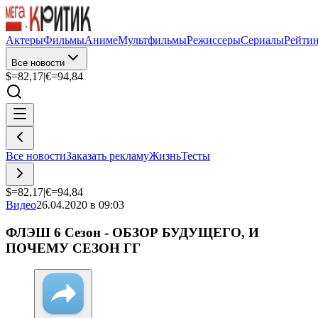
Актеры
Фильмы
Аниме
Мультфильмы
Режиссеры
Сериалы
Рейти
Все новости
$=
82,17
|
€=
94,84
Все новости
Заказать рекламу
Жизнь
Тесты
$=
82,17
|
€=
94,84
Видео
26.04.2020 в 09:03
ФЛЭШ 6 Сезон - ОБЗОР БУДУЩЕГО, И
ПОЧЕМУ СЕЗОН ГГ