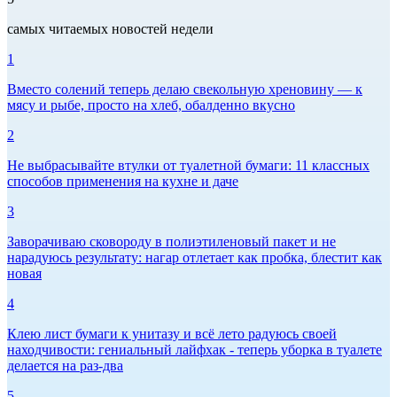
самых читаемых новостей недели
1
Вместо солений теперь делаю свекольную хреновину — к
мясу и рыбе, просто на хлеб, обалденно вкусно
2
Не выбрасывайте втулки от туалетной бумаги: 11 классных
способов применения на кухне и даче
3
Заворачиваю сковороду в полиэтиленовый пакет и не
нарадуюсь результату: нагар отлетает как пробка, блестит как
новая
4
Клею лист бумаги к унитазу и всё лето радуюсь своей
находчивости: гениальный лайфхак - теперь уборка в туалете
делается на раз-два
5